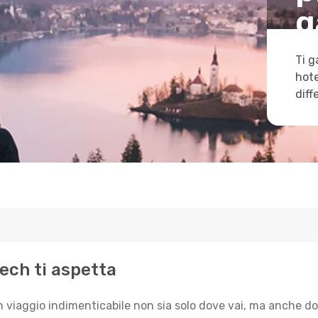
g
Ti g
hote
diff
kech ti aspetta
n viaggio indimenticabile non sia solo dove vai, ma anche do