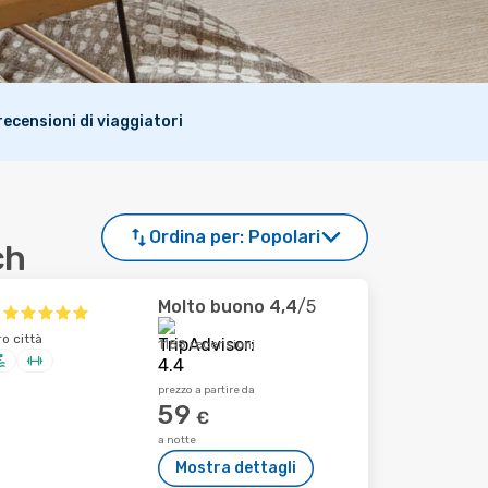
i recensioni di viaggiatori
Ordina per:
Popolari
ch
Molto buono
4,4
/5
o città
1188 recensioni
prezzo a partire da
59
€
a notte
Mostra dettagli