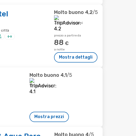
Molto buono
4,2
/5
tel
3548 recensioni
 città
prezzo a partire da
88
€
a notte
Mostra dettagli
Molto buono
4,1
/5
137 recensioni
Mostra prezzi
Molto buono
4
/5