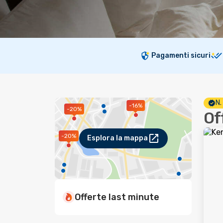
Pagamenti sicuri
N.
-16%
-20%
Of
-20%
Esplora la mappa
Offerte last minute