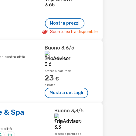
Mostra prezzi
Sconto extra disponibile
Buono
3,6
/5
a centro città
69 recensioni
prezzo a partire da
23
€
a notte
Mostra dettagli
Buono
3,3
/5
e & Spa
1334 recensioni
o città
prezzo a partire da