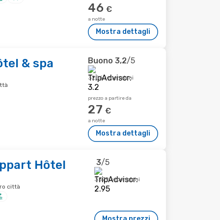
46
€
a notte
Mostra dettagli
Buono
3,2
/5
ôtel & spa
3206 recensioni
ttà
prezzo a partire da
27
€
a notte
Mostra dettagli
3
/5
ppart Hôtel
3579 recensioni
o città
Mostra prezzi