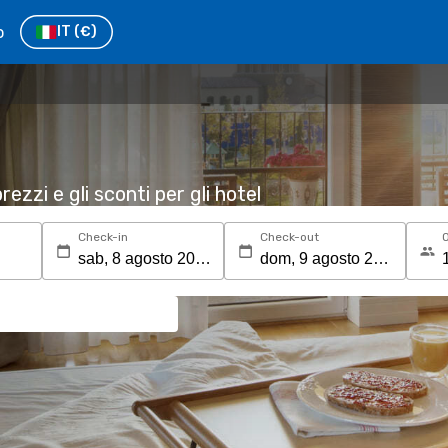
o
IT
(€)
rezzi e gli sconti per gli hotel
Check-in
Check-out
O