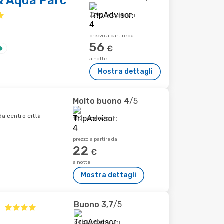
& Aqua Parc
7299 recensioni
prezzo a partire da
56
€
a notte
Mostra dettagli
Molto buono
4
/5
a centro città
152 recensioni
prezzo a partire da
22
€
a notte
Mostra dettagli
Buono
3,7
/5
l
3652 recensioni