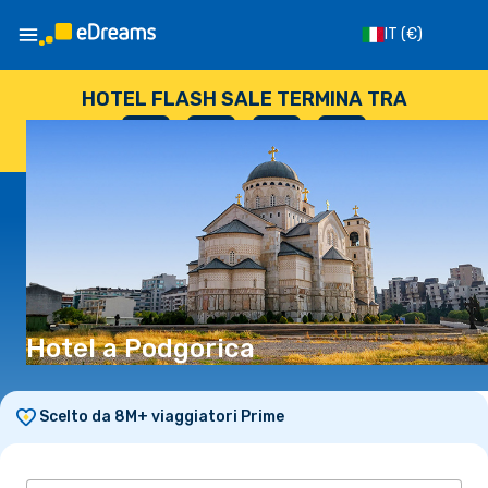
IT
(€)
HOTEL FLASH SALE TERMINA TRA
--
:
--
:
--
:
--
GIORNI
ORE
MINUTI
SECONDI
Hotel a Podgorica
Scelto da 8M+ viaggiatori Prime