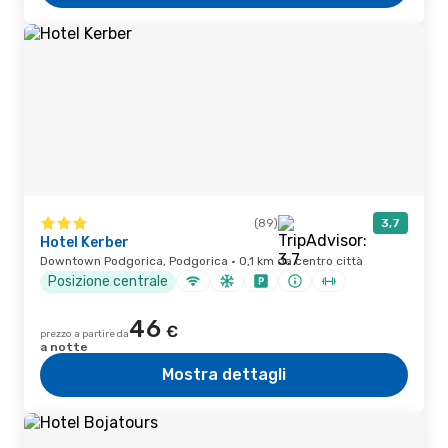
(89)
3,7
Hotel Kerber
Downtown Podgorica, Podgorica · 0,1 km da centro città
Posizione centrale
46
€
prezzo a partire da
a notte
Mostra dettagli