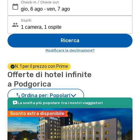
Check-in / Check-out
Ospiti
Ricerca
Modificare la destinazione?
N. 1 per il prezzo con Prime
Offerte di hotel infinite
a Podgorica
Ordina per:
Popolari
La scelta più popolare tra i nostri viaggiatori
Sconto extra disponibile