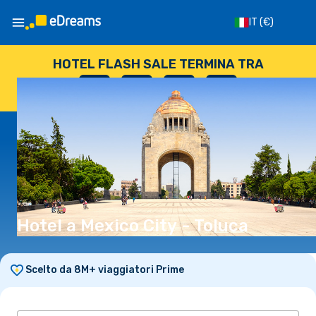
IT
(€)
HOTEL FLASH SALE TERMINA TRA
--
:
--
:
--
:
--
GIORNI
ORE
MINUTI
SECONDI
Hotel a Mexico City - Toluca
Scelto da 8M+ viaggiatori Prime