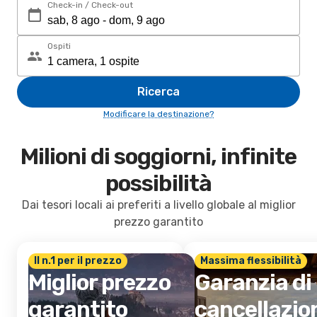
Check-in / Check-out
Ospiti
Ricerca
Modificare la destinazione?
Milioni di soggiorni, infinite
possibilità
Dai tesori locali ai preferiti a livello globale al miglior
prezzo garantito
Il n.1 per il prezzo
Massima flessibilità
Miglior prezzo
Garanzia di
garantito
cancellazio