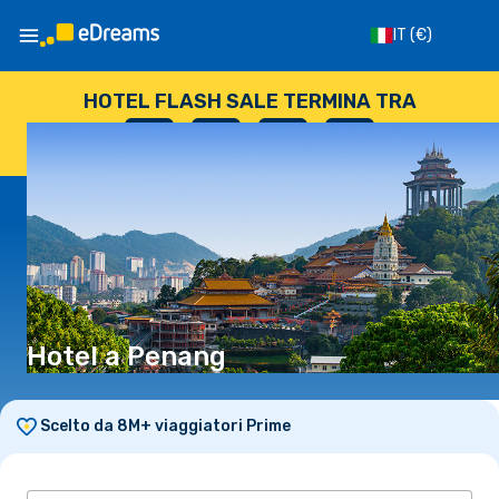
IT
(€)
HOTEL FLASH SALE TERMINA TRA
--
:
--
:
--
:
--
GIORNI
ORE
MINUTI
SECONDI
Hotel a Penang
Scelto da 8M+ viaggiatori Prime