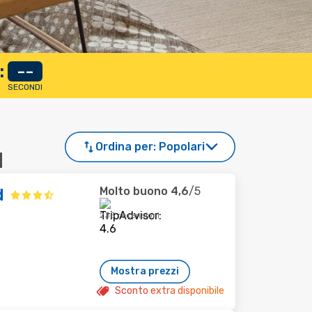
:
--
SECONDI
Ordina per:
Popolari
d
Molto buono
4,6
/5
d
235 recensioni
Mostra prezzi
Sconto extra disponibile