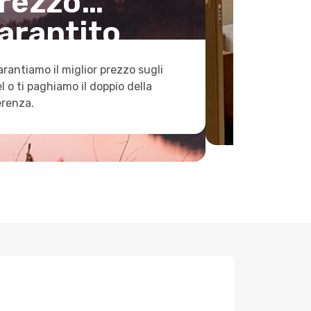
rezzo
arantito
arantiamo il miglior prezzo sugli
l o ti paghiamo il doppio della
erenza.