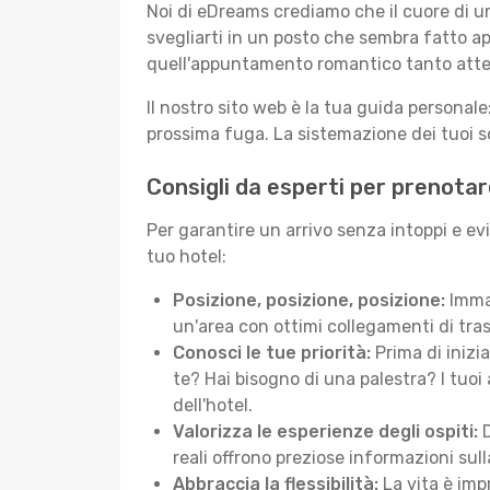
Noi di eDreams crediamo che il cuore di u
svegliarti in un posto che sembra fatto ap
quell'appuntamento romantico tanto atte
Il nostro sito web è la tua guida persona
prossima fuga. La sistemazione dei tuoi so
Consigli da esperti per prenotar
Per garantire un arrivo senza intoppi e ev
tuo hotel:
Posizione, posizione, posizione:
Immag
un'area con ottimi collegamenti di tras
Conosci le tue priorità:
Prima di inizi
te? Hai bisogno di una palestra? I tuoi 
dell'hotel.
Valorizza le esperienze degli ospiti:
D
reali offrono preziose informazioni sulla 
Abbraccia la flessibilità:
La vita è imp