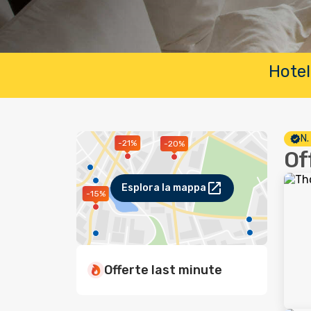
Hotel
N.
-21%
-20%
Of
Esplora la mappa
-15%
Offerte last minute