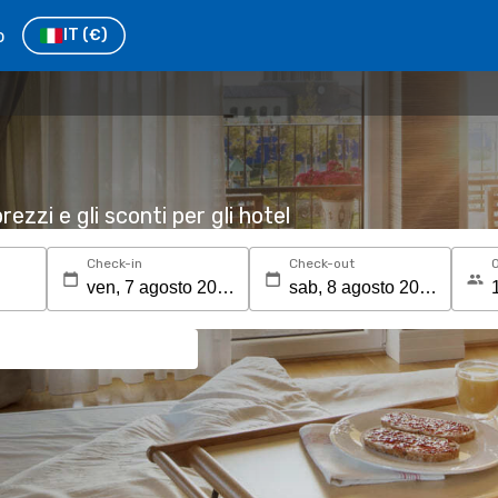
o
IT
(€)
rezzi e gli sconti per gli hotel
Check-in
Check-out
O