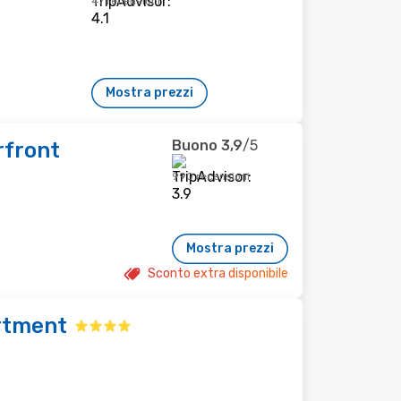
47 recensioni
Mostra prezzi
Buono
3,9
/5
rfront
990 recensioni
Mostra prezzi
Sconto extra disponibile
rtment