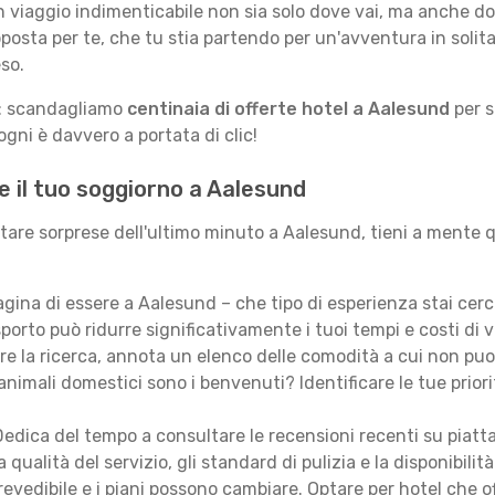
n viaggio indimenticabile non sia solo dove vai, ma anche do
posta per te, che tu stia partendo per un'avventura in solit
so.
le: scandagliamo
centinaia di offerte hotel a Aalesund
per s
gni è davvero a portata di clic!
e il tuo soggiorno a Aalesund
itare sorprese dell'ultimo minuto a Aalesund, tieni a mente q
ina di essere a Aalesund – che tipo di esperienza stai cer
porto può ridurre significativamente i tuoi tempi e costi di v
are la ricerca, annota un elenco delle comodità a cui non puo
animali domestici sono i benvenuti? Identificare le tue priori
edica del tempo a consultare le recensioni recenti su piatt
qualità del servizio, gli standard di pulizia e la disponibilità
revedibile e i piani possono cambiare. Optare per hotel che of