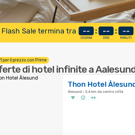
 Flash Sale termina tra
--
:
--
:
--
GIORNI
ORE
MINUTI
 1 per il prezzo con Prime
ferte di hotel infinite a Aalesun
Thon Hotel Ålesun
Alesund · 2,6 km da centro città