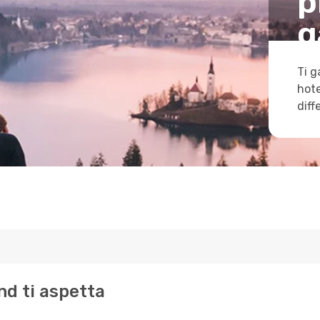
p
g
Ti g
hote
diff
und ti aspetta