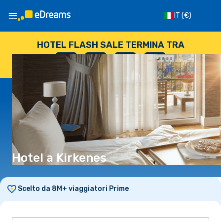
IT
(€)
HOTEL FLASH SALE TERMINA TRA
--
:
--
:
--
:
--
GIORNI
ORE
MINUTI
SECONDI
Hotel a Kirkenes
Scelto da 8M+ viaggiatori Prime