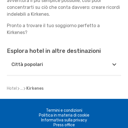
avventura il più semplice possibile, così puoi
concentrarti su ciò che conta davvero: creare ricordi
indelebili a Kirkenes.
Pronto a trovare il tuo soggiorno perfetto a
Kirkenes?
Esplora hotel in altre destinazioni
Città popolari
Hotel
...
Kirkenes
Termini e condizioni
Politica in materia di cookie
Informativa sulla privacy
Press office