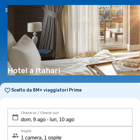
IT
(€)
Hotel a Itahari
Scelto da 8M+ viaggiatori Prime
Check-in / Check-out
Ospiti