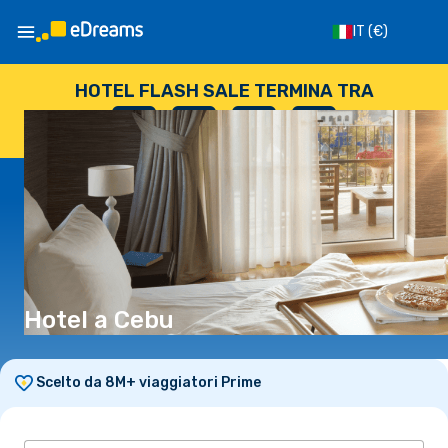
IT
(€)
HOTEL FLASH SALE TERMINA TRA
--
:
--
:
--
:
--
GIORNI
ORE
MINUTI
SECONDI
Hotel a Cebu
Scelto da 8M+ viaggiatori Prime