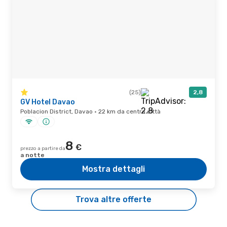
(25)
2,8
GV Hotel Davao
Poblacion District, Davao · 22 km da centro città
8
€
prezzo a partire da
a notte
Mostra dettagli
Trova altre offerte