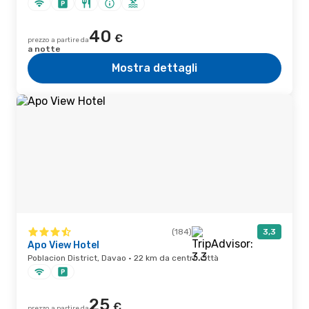
40
€
prezzo a partire da
a notte
Mostra dettagli
(184)
3,3
Apo View Hotel
Poblacion District, Davao · 22 km da centro città
25
€
prezzo a partire da