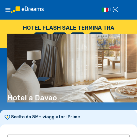
IT
(€)
HOTEL FLASH SALE TERMINA TRA
--
:
--
:
--
:
--
GIORNI
ORE
MINUTI
SECONDI
Hotel a Davao
Scelto da 8M+ viaggiatori Prime