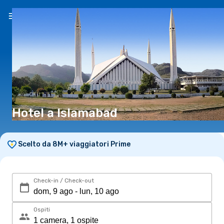
IT
(€)
Hotel a Islamabad
Scelto da 8M+ viaggiatori Prime
Check-in / Check-out
Ospiti