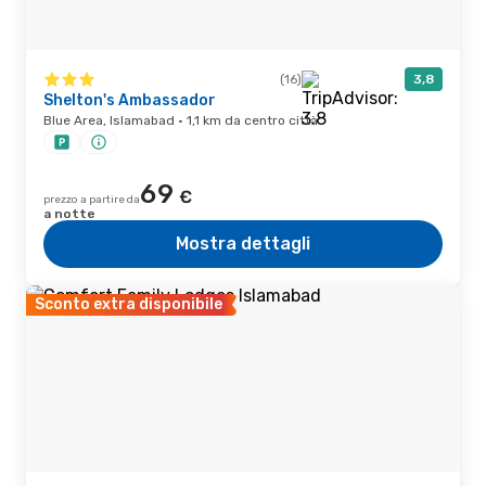
(16)
3,8
Shelton's Ambassador
Blue Area, Islamabad · 1,1 km da centro città
69
€
prezzo a partire da
a notte
Mostra dettagli
Sconto extra disponibile