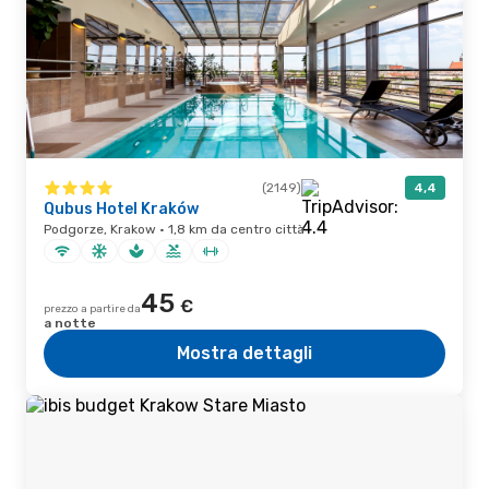
(2149)
4,4
Qubus Hotel Kraków
Podgorze, Krakow · 1,8 km da centro città
45
€
prezzo a partire da
a notte
Mostra dettagli