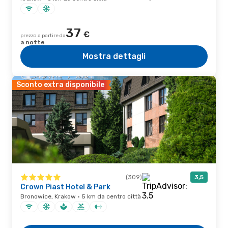
37
€
prezzo a partire da
a notte
Mostra dettagli
Sconto extra disponibile
(309)
3,5
Crown Piast Hotel & Park
Bronowice, Krakow · 5 km da centro città