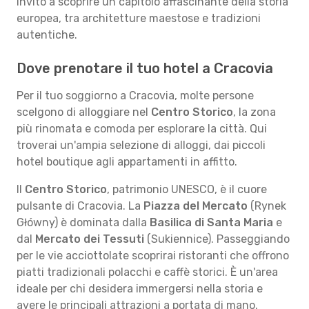
invito a scoprire un capitolo affascinante della storia
europea, tra architetture maestose e tradizioni
autentiche.
Dove prenotare il tuo hotel a Cracovia
Per il tuo soggiorno a Cracovia, molte persone
scelgono di alloggiare nel
Centro Storico
, la zona
più rinomata e comoda per esplorare la città. Qui
troverai un'ampia selezione di alloggi, dai piccoli
hotel boutique agli appartamenti in affitto.
Il
Centro Storico
, patrimonio UNESCO, è il cuore
pulsante di Cracovia. La
Piazza del Mercato
(Rynek
Główny) è dominata dalla
Basilica di Santa Maria
e
dal
Mercato dei Tessuti
(Sukiennice). Passeggiando
per le vie acciottolate scoprirai ristoranti che offrono
piatti tradizionali polacchi e caffè storici. È un'area
ideale per chi desidera immergersi nella storia e
avere le principali attrazioni a portata di mano.