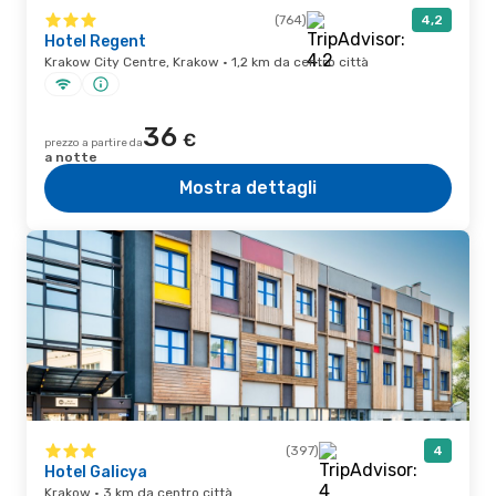
(764)
4,2
Hotel Regent
Krakow City Centre, Krakow · 1,2 km da centro città
36
€
prezzo a partire da
a notte
Mostra dettagli
(397)
4
Hotel Galicya
Krakow · 3 km da centro città