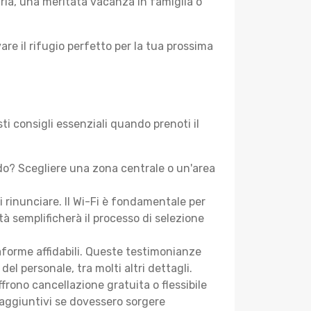
aria, una meritata vacanza in famiglia o
are il rifugio perfetto per la tua prossima
ti consigli essenziali quando prenoti il
do? Scegliere una zona centrale o un'area
i rinunciare. Il Wi-Fi è fondamentale per
tà semplificherà il processo di selezione
aforme affidabili. Queste testimonianze
 del personale, tra molti altri dettagli.
frono cancellazione gratuita o flessibile
 aggiuntivi se dovessero sorgere