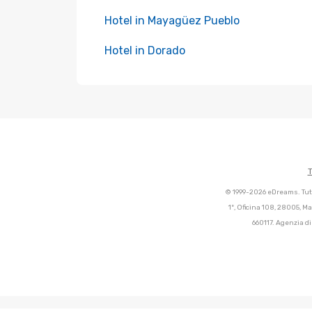
Hotel in Mayagüez Pueblo
Hotel in Dorado
T
© 1999-2026 eDreams. Tutti
1º, Oficina 108, 28005, M
660117. Agenzia di