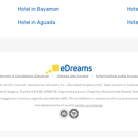
Hotel in Bayamon
Hote
Hotel in Aguada
Hote
ermini e Condizioni Generali
Utilizzo dei Cookie
Informativa sulla priva
 i diritti riservati. Vacaciones eDreams, S.L. (Sociedad Unipersonal). Sede sociale in Calle 
adrid, Spagna. Partita IVA ESB-61965778. Registrata presso il Registro Mercantil de Madrid, Tomo
 viaggio con licenza e agente accreditato IATA. Per contattarci in relazione alla tua prenotazio
immediatamente al nostro
centro assistenza
.