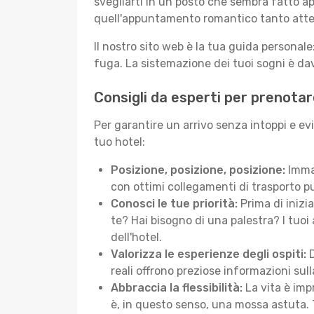
svegliarti in un posto che sembra fatto ap
quell'appuntamento romantico tanto atte
Il nostro sito web è la tua guida persona
fuga. La sistemazione dei tuoi sogni è dav
Consigli da esperti per prenotar
Per garantire un arrivo senza intoppi e ev
tuo hotel:
Posizione, posizione, posizione:
Immag
con ottimi collegamenti di trasporto pu
Conosci le tue priorità:
Prima di inizi
te? Hai bisogno di una palestra? I tuoi 
dell'hotel.
Valorizza le esperienze degli ospiti:
D
reali offrono preziose informazioni sulla 
Abbraccia la flessibilità:
La vita è imp
è, in questo senso, una mossa astuta. 