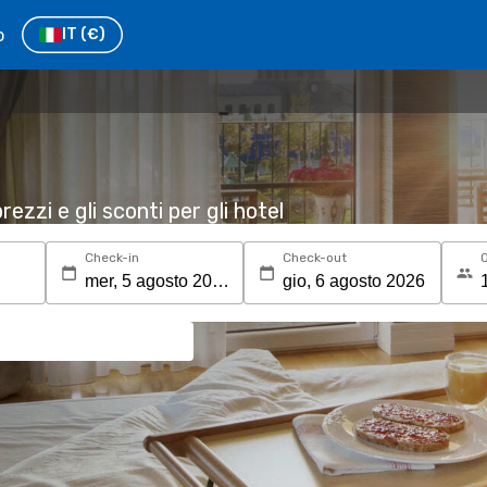
o
IT
(€)
rezzi e gli sconti per gli hotel
Check-in
Check-out
O