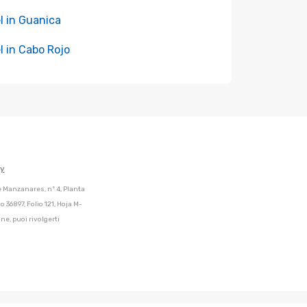
l in Guanica
l in Cabo Rojo
cy
de Manzanares, nº 4, Planta
 36897, Folio 121, Hoja M-
ne, puoi rivolgerti