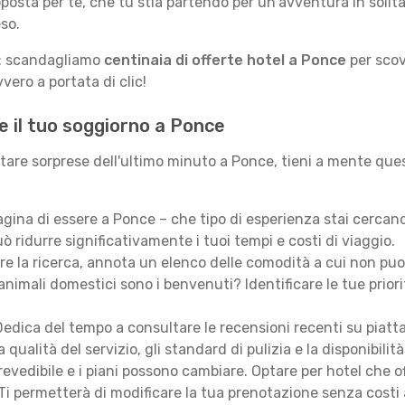
posta per te, che tu stia partendo per un'avventura in solit
so.
le: scandagliamo
centinaia di offerte hotel a Ponce
per scov
vero a portata di clic!
e il tuo soggiorno a Ponce
itare sorprese dell'ultimo minuto a Ponce, tieni a mente ques
ina di essere a Ponce – che tipo di esperienza stai cercan
ò ridurre significativamente i tuoi tempi e costi di viaggio.
are la ricerca, annota un elenco delle comodità a cui non puo
animali domestici sono i benvenuti? Identificare le tue priori
edica del tempo a consultare le recensioni recenti su piatt
qualità del servizio, gli standard di pulizia e la disponibilità
revedibile e i piani possono cambiare. Optare per hotel che of
Ti permetterà di modificare la tua prenotazione senza costi