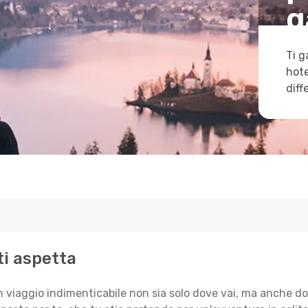
g
Ti g
hote
diff
ti aspetta
n viaggio indimenticabile non sia solo dove vai, ma anche do