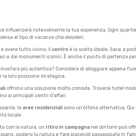
e
ce influenzerà notevolmente la tua esperienza. Ogni quartier
 pensa al tipo di vacanza che desideri.
e avere tutto vicino, il
centro
è la scelta ideale. Sarai a poch
vaci e dai monumenti iconici. È anche il punto di partenza pe
mosfera più autentica? Considera di alloggiare appena fuori
la loro posizione strategica.
ali
offrono una soluzione molto comoda. Troverai hotel moderni
no ai principali centri d'affari.
ssante, le
aree residenziali
sono un'ottima alternativa. Qui 
ita locale.
tto con la natura, un
ritiro in campagna
nei dintorni può off
assarsi, godersi la natura e fare piacevoli passeggiate in fami