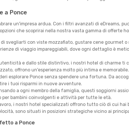
 te a Ponce
rare un'impresa ardua. Con i filtri avanzati di eDreams, puoi
 opzioni che scoprirai nella nostra vasta gamma di offerte ho
i svegliarti con viste mozzafiato, gustare cene gourmet o ril
ienze di viaggio impareggiabili, dove ogni dettaglio è meti
autenticità e dallo stile distintivo, i nostri hotel di charme
izzato, offrono un'esperienza molto più intima e memorabile.
eri esplorare Ponce senza spendere una fortuna. Da accoglie
ire i tuoi risparmi in nuove avventure.
sando a ogni membro della famiglia, questi soggiorni assicur
 per bambini coinvolgenti e attività per tutte le età.
lavoro, i nostri hotel specializzati offrono tutto ciò di cui h
locità, sono situati in posizioni strategiche vicino ai principal
rfetto a Ponce