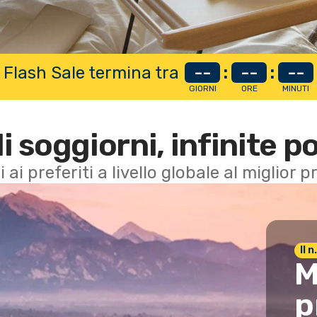
 Flash Sale termina tra
--
:
--
:
--
GIORNI
ORE
MINUTI
di soggiorni, infinite po
i ai preferiti a livello globale al miglior
Il 
M
p