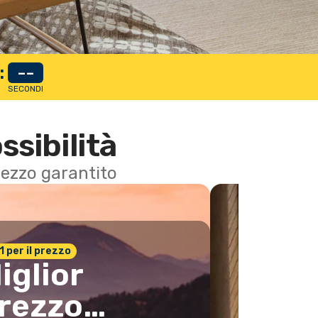
:
--
SECONDI
ssibilità
 prezzo garantito
n.1 per il prezzo
iglior
rezzo