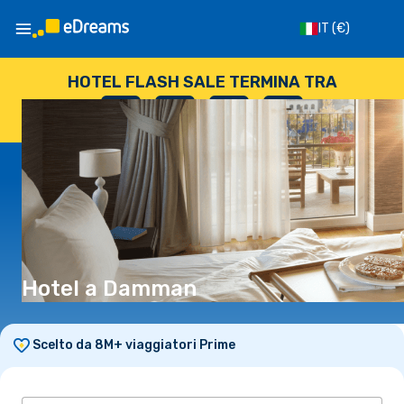
IT
(€)
HOTEL FLASH SALE TERMINA TRA
--
:
--
:
--
:
--
GIORNI
ORE
MINUTI
SECONDI
Hotel a Damman
Scelto da 8M+ viaggiatori Prime