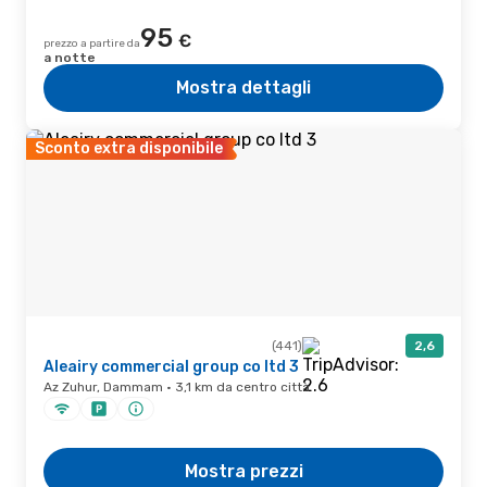
95
€
prezzo a partire da
a notte
Mostra dettagli
Sconto extra disponibile
(441)
2,6
Aleairy commercial group co ltd 3
Az Zuhur, Dammam · 3,1 km da centro città
Mostra prezzi