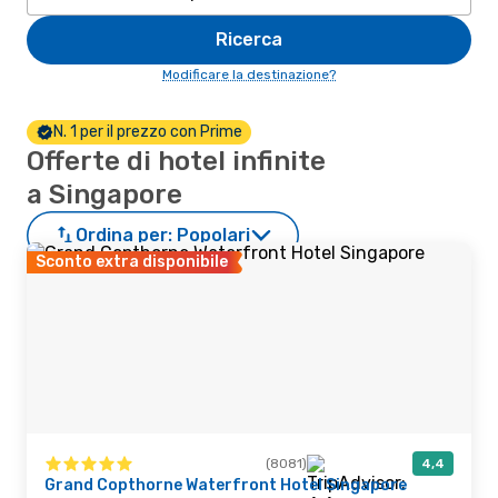
Ricerca
Modificare la destinazione?
N. 1 per il prezzo con Prime
Offerte di hotel infinite
a Singapore
Ordina per:
Popolari
Sconto extra disponibile
(8081)
4,4
Grand Copthorne Waterfront Hotel Singapore