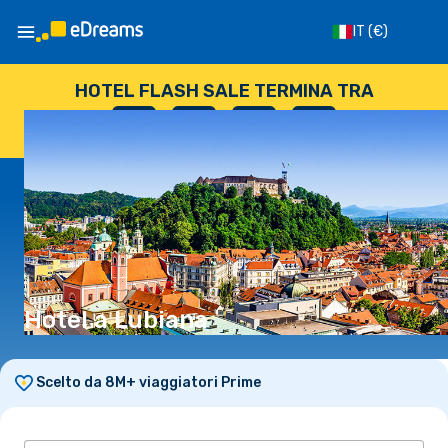
IT
(€)
HOTEL FLASH SALE TERMINA TRA
--
:
--
:
--
:
--
GIORNI
ORE
MINUTI
SECONDI
Hotel a Lubiana
Scelto da 8M+ viaggiatori Prime