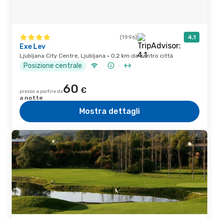
(1996)
4,1
Exe Lev
Ljubljana City Centre, Ljubljana · 0,2 km da centro città
Posizione centrale
60
€
prezzo a partire da
a notte
Mostra dettagli