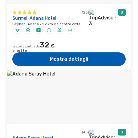
(123)
3
Surmeli Adana Hotel
Seyhan, Adana · 1,2 km da centro città
32
€
prezzo a partire da
a notte
Mostra dettagli
(45)
3