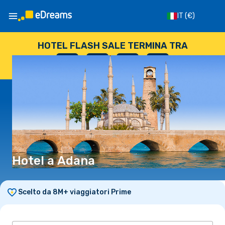
IT
(€)
HOTEL FLASH SALE TERMINA TRA
--
:
--
:
--
:
--
GIORNI
ORE
MINUTI
SECONDI
Hotel a Adana
Scelto da 8M+ viaggiatori Prime