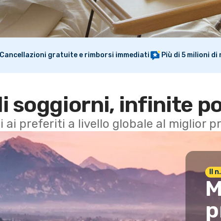
Cancellazioni gratuite e rimborsi immediati
Più di 5 milioni d
di soggiorni, infinite po
i ai preferiti a livello globale al miglior
Il 
M
p