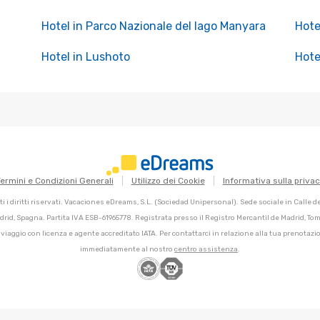
Hotel in Parco Nazionale del lago Manyara
Hote
Hotel in Lushoto
Hote
ermini e Condizioni Generali
Utilizzo dei Cookie
Informativa sulla priva
 i diritti riservati. Vacaciones eDreams, S.L. (Sociedad Unipersonal). Sede sociale in Calle 
adrid, Spagna. Partita IVA ESB-61965778. Registrata presso il Registro Mercantil de Madrid, Tomo
 viaggio con licenza e agente accreditato IATA. Per contattarci in relazione alla tua prenotazio
immediatamente al nostro
centro assistenza
.