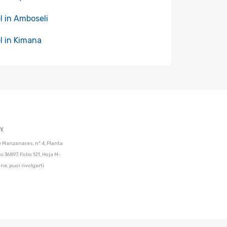
l in Amboseli
l in Kimana
cy
de Manzanares, nº 4, Planta
 36897, Folio 121, Hoja M-
ne, puoi rivolgerti