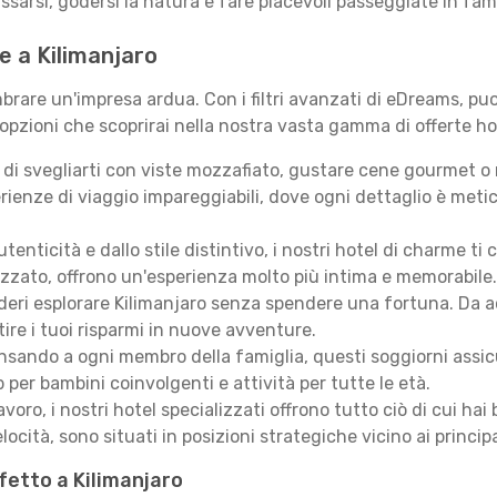
assarsi, godersi la natura e fare piacevoli passeggiate in fami
te a Kilimanjaro
rare un'impresa ardua. Con i filtri avanzati di eDreams, puoi
 opzioni che scoprirai nella nostra vasta gamma di offerte ho
i svegliarti con viste mozzafiato, gustare cene gourmet o ril
ienze di viaggio impareggiabili, dove ogni dettaglio è meti
autenticità e dallo stile distintivo, i nostri hotel di charme
izzato, offrono un'esperienza molto più intima e memorabile.
eri esplorare Kilimanjaro senza spendere una fortuna. Da acc
ire i tuoi risparmi in nuove avventure.
sando a ogni membro della famiglia, questi soggiorni assicur
 per bambini coinvolgenti e attività per tutte le età.
lavoro, i nostri hotel specializzati offrono tutto ciò di cui h
locità, sono situati in posizioni strategiche vicino ai principal
fetto a Kilimanjaro