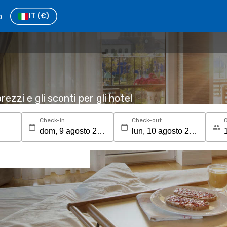
o
IT
(€)
rezzi e gli sconti per gli hotel
Check-in
Check-out
O