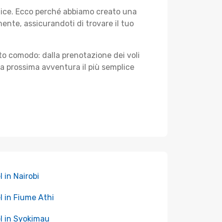
plice. Ecco perché abbiamo creato una
nte, assicurandoti di trovare il tuo
sto comodo: dalla prenotazione dei voli
tua prossima avventura il più semplice
l in Nairobi
l in Fiume Athi
l in Syokimau