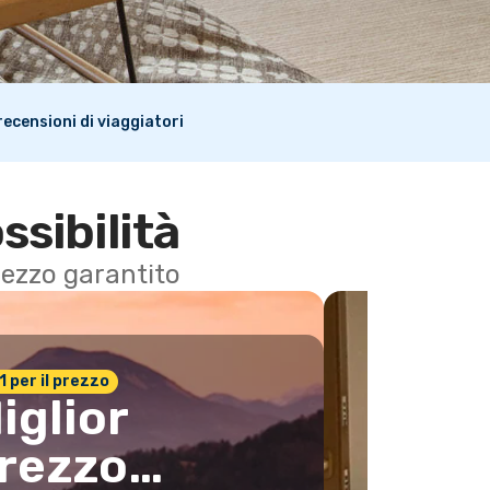
i recensioni di viaggiatori
ssibilità
 prezzo garantito
n.1 per il prezzo
iglior
rezzo