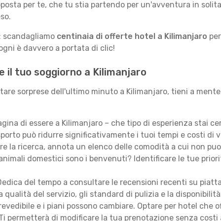
posta per te, che tu stia partendo per un'avventura in solit
so.
le: scandagliamo
centinaia di offerte hotel a Kilimanjaro
per
gni è davvero a portata di clic!
e il tuo soggiorno a Kilimanjaro
itare sorprese dell'ultimo minuto a Kilimanjaro, tieni a ment
ina di essere a Kilimanjaro – che tipo di esperienza stai c
porto può ridurre significativamente i tuoi tempi e costi di v
are la ricerca, annota un elenco delle comodità a cui non puo
animali domestici sono i benvenuti? Identificare le tue priori
edica del tempo a consultare le recensioni recenti su piatt
qualità del servizio, gli standard di pulizia e la disponibilità
revedibile e i piani possono cambiare. Optare per hotel che of
Ti permetterà di modificare la tua prenotazione senza costi