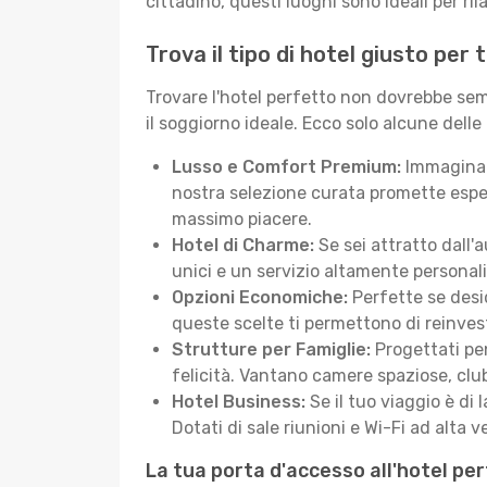
cittadino, questi luoghi sono ideali per ril
Trova il tipo di hotel giusto per 
Trovare l'hotel perfetto non dovrebbe semb
il soggiorno ideale. Ecco solo alcune delle
Lusso e Comfort Premium:
Immagina d
nostra selezione curata promette esper
massimo piacere.
Hotel di Charme:
Se sei attratto dall'
unici e un servizio altamente personal
Opzioni Economiche:
Perfette se desid
queste scelte ti permettono di reinvest
Strutture per Famiglie:
Progettati pen
felicità. Vantano camere spaziose, club
Hotel Business:
Se il tuo viaggio è di 
Dotati di sale riunioni e Wi-Fi ad alta ve
La tua porta d'accesso all'hotel per