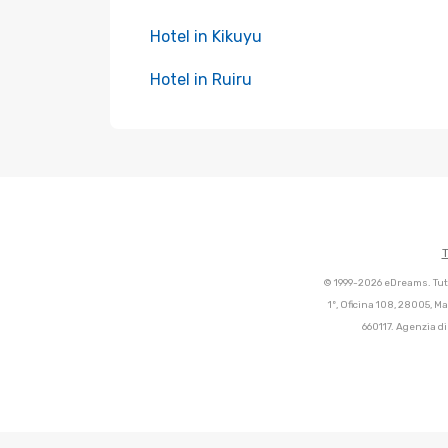
Hotel in Kikuyu
Hotel in Ruiru
T
© 1999-2026 eDreams. Tutti
1º, Oficina 108, 28005, M
660117. Agenzia di