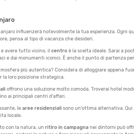
anjaro
imanjaro influenzerà notevolmente la tua esperienza. Ogni qu
iore, pensa al tipo di vacanza che desideri.
e avere tutto vicino, il
centro
è la scelta ideale. Sarai a poch
vaci e dai monumenti iconici. È anche il punto di partenza per
mosfera più autentica? Considera di alloggiare appena fuori
la loro posizione strategica.
ali
offrono una soluzione molto comoda. Troverai hotel moderni
no ai principali centri d'affari.
ssante, le
aree residenziali
sono un'ottima alternativa. Qui 
ita locale.
tto con la natura, un
ritiro in campagna
nei dintorni può off