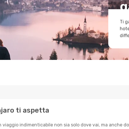
g
Ti g
hote
diff
njaro ti aspetta
n viaggio indimenticabile non sia solo dove vai, ma anche do