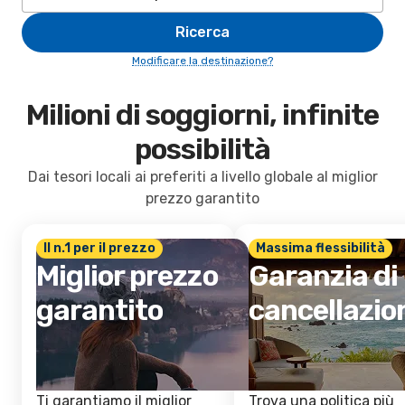
Ricerca
Modificare la destinazione?
Milioni di soggiorni, infinite
possibilità
Dai tesori locali ai preferiti a livello globale al miglior
prezzo garantito
Il n.1 per il prezzo
Massima flessibilità
Miglior prezzo
Garanzia di
garantito
cancellazio
Ti garantiamo il miglior
Trova una politica più