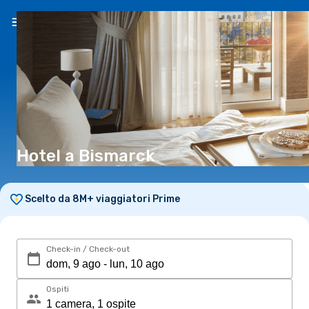
IT
(€)
Hotel a Bismarck
Scelto da 8M+ viaggiatori Prime
Check-in / Check-out
Ospiti