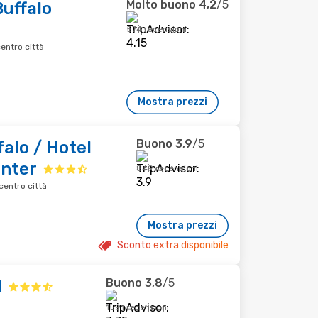
Molto buono
4,2
/5
uffalo
574 recensioni
entro città
Mostra prezzi
Buono
3,9
/5
alo / Hotel
nter
849 recensioni
centro città
Mostra prezzi
Sconto extra disponibile
Buono
3,8
/5
l
1591 recensioni