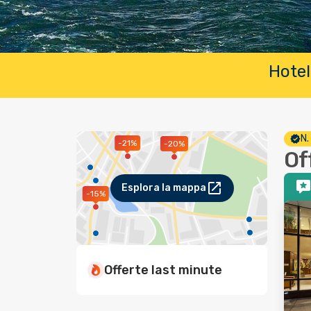
Hotel
N.
-21%
-20%
Of
Esplora la mappa
-15%
Offerte last minute