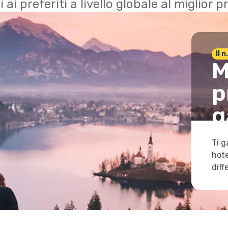
i ai preferiti a livello globale al miglior
Il 
M
p
g
Ti g
hote
diff