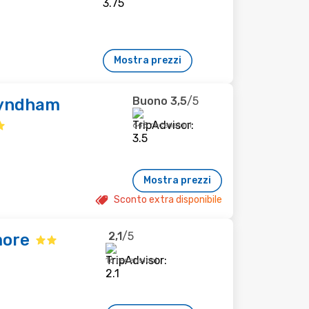
Mostra prezzi
Buono
3,5
/5
Wyndham
643 recensioni
Mostra prezzi
Sconto extra disponibile
2,1
/5
more
16 recensioni