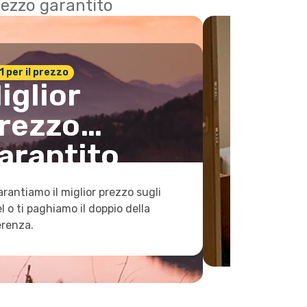
 prezzo garantito
n.1 per il prezzo
iglior
rezzo
arantito
arantiamo il miglior prezzo sugli
l o ti paghiamo il doppio della
erenza.