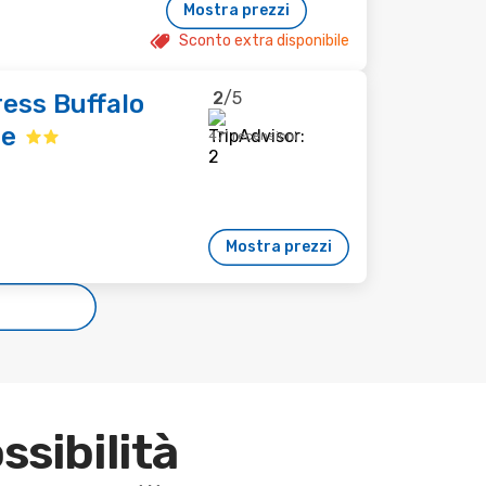
Mostra prezzi
Sconto extra disponibile
2
/5
ress Buffalo
le
471 recensioni
Mostra prezzi
e
ssibilità