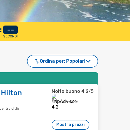
:
--
SECONDI
Ordina per:
Popolari
Molto buono
4,2
/5
Hilton
1743 recensioni
centro città
Mostra prezzi