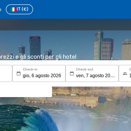
o
IT
(€)
rezzi e gli sconti per gli hotel
Check-in
Check-out
O