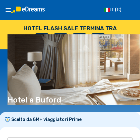
IT
(€)
HOTEL FLASH SALE TERMINA TRA
--
:
--
:
--
:
--
GIORNI
ORE
MINUTI
SECONDI
Hotel a Buford
Scelto da 8M+ viaggiatori Prime