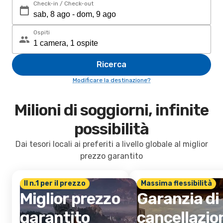
Check-in / Check-out
Ospiti
Ricerca
Modificare la destinazione?
Milioni di soggiorni, infinite
possibilità
Dai tesori locali ai preferiti a livello globale al miglior
prezzo garantito
Il n.1 per il prezzo
Massima flessibilità
Miglior prezzo
Garanzia di
garantito
cancellazio