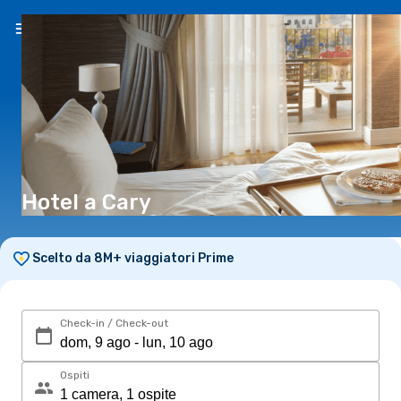
IT
(€)
Hotel a Cary
Scelto da 8M+ viaggiatori Prime
Check-in / Check-out
Ospiti