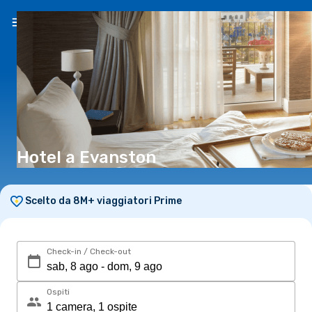
IT
(€)
Hotel a Evanston
Scelto da 8M+ viaggiatori Prime
Check-in / Check-out
Ospiti