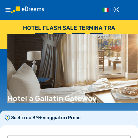
IT
(€)
HOTEL FLASH SALE TERMINA TRA
--
:
--
:
--
:
--
GIORNI
ORE
MINUTI
SECONDI
Hotel a Gallatin Gateway
Scelto da 8M+ viaggiatori Prime