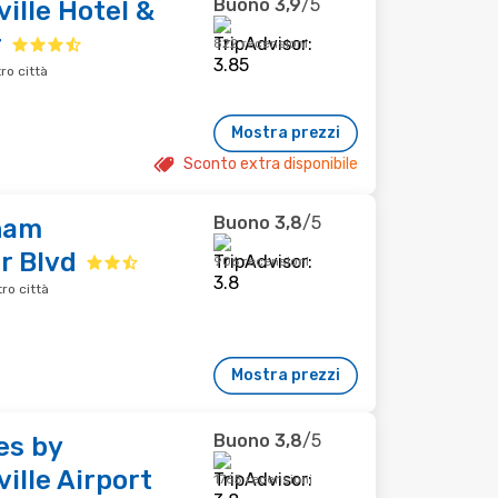
Buono
3,9
/5
lle Hotel &
r
822 recensioni
ro città
Mostra prezzi
Sconto extra disponibile
Buono
3,8
/5
ham
r Blvd
906 recensioni
ro città
Mostra prezzi
Buono
3,8
/5
es by
lle Airport
1765 recensioni