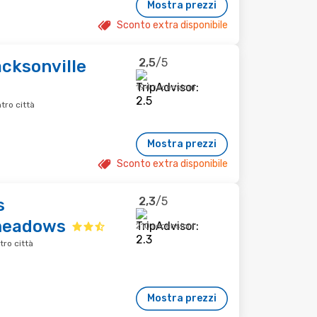
Mostra prezzi
Sconto extra disponibile
2,5
/5
cksonville
194 recensioni
tro città
Mostra prezzi
Sconto extra disponibile
2,3
/5
s
meadows
210 recensioni
tro città
Mostra prezzi