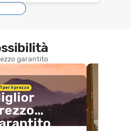
e
ssibilità
 prezzo garantito
n.1 per il prezzo
iglior
rezzo
arantito