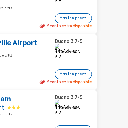
ro città
Mostra prezzi
Sconto extra disponibile
Buono
3,7
/5
ille Airport
707 recensioni
ro città
Mostra prezzi
Sconto extra disponibile
Buono
3,7
/5
ham
rt
188 recensioni
ro città