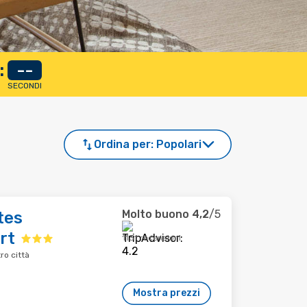
:
--
SECONDI
Ordina per:
Popolari
Molto buono
4,2
/5
tes
rt
1131 recensioni
ro città
Mostra prezzi