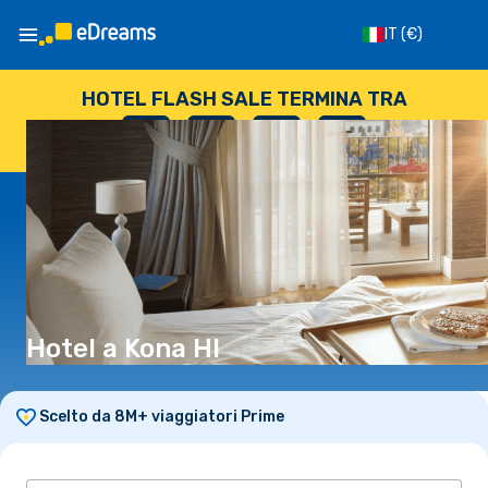
IT
(€)
HOTEL FLASH SALE TERMINA TRA
--
:
--
:
--
:
--
GIORNI
ORE
MINUTI
SECONDI
Hotel a Kona HI
Scelto da 8M+ viaggiatori Prime