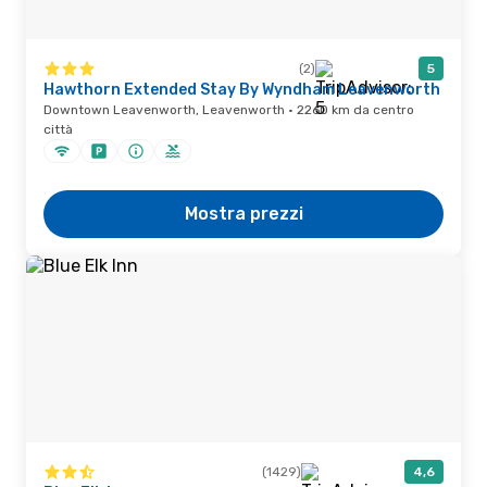
(2)
5
Hawthorn Extended Stay By Wyndham Leavenworth
Downtown Leavenworth, Leavenworth · 2260 km da centro
città
Mostra prezzi
(1429)
4,6