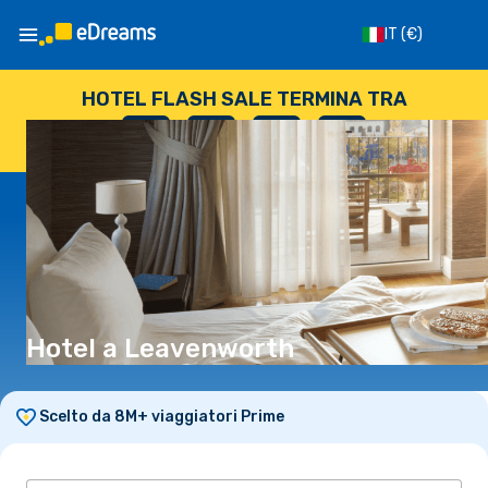
IT
(€)
HOTEL FLASH SALE TERMINA TRA
--
:
--
:
--
:
--
GIORNI
ORE
MINUTI
SECONDI
Hotel a Leavenworth
Scelto da 8M+ viaggiatori Prime