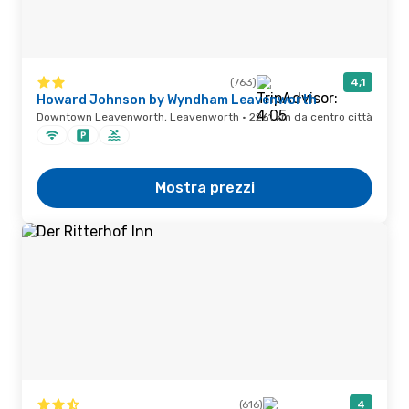
(763)
4,1
Howard Johnson by Wyndham Leavenworth
Downtown Leavenworth, Leavenworth · 2261 km da centro città
Mostra prezzi
(616)
4