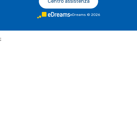
Centro assistenza
eDreams
©
2026
;