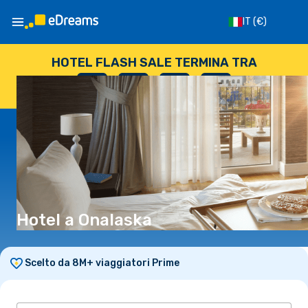
IT
(€)
HOTEL FLASH SALE TERMINA TRA
--
:
--
:
--
:
--
GIORNI
ORE
MINUTI
SECONDI
Hotel a Onalaska
Scelto da 8M+ viaggiatori Prime