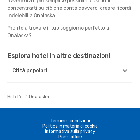
avventura il più semplice possibile, così puoi
concentrarti su ciò che conta davvero: creare ricordi
indelebili a Onalaska.
Pronto a trovare il tuo soggiorno perfetto a
Onalaska?
Esplora hotel in altre destinazioni
Città popolari
Hotel
...
Onalaska
Termini e condizioni
Politica in materia di cookie
Informativa sulla privacy
Press office