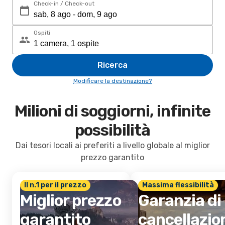
Check-in / Check-out
Ospiti
Ricerca
Modificare la destinazione?
Milioni di soggiorni, infinite
possibilità
Dai tesori locali ai preferiti a livello globale al miglior
prezzo garantito
Il n.1 per il prezzo
Massima flessibilità
Miglior prezzo
Garanzia di
garantito
cancellazio