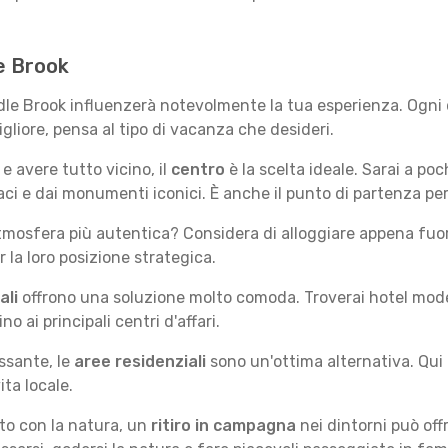
le Brook
ddle Brook influenzerà notevolmente la tua esperienza. Ogni 
migliore, pensa al tipo di vacanza che desideri.
e avere tutto vicino, il
centro
è la scelta ideale. Sarai a poch
vaci e dai monumenti iconici. È anche il punto di partenza pe
mosfera più autentica? Considera di alloggiare appena fuori
la loro posizione strategica.
ali
offrono una soluzione molto comoda. Troverai hotel moderni
no ai principali centri d'affari.
ssante, le
aree residenziali
sono un'ottima alternativa. Qui 
ita locale.
tto con la natura, un
ritiro in campagna
nei dintorni può off