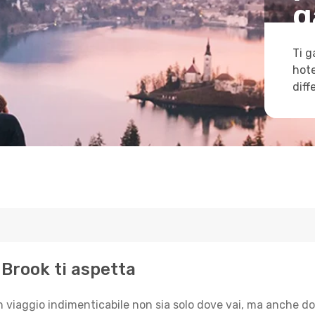
g
Ti g
hote
diff
e Brook ti aspetta
n viaggio indimenticabile non sia solo dove vai, ma anche do