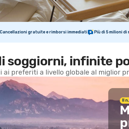
Cancellazioni gratuite e rimborsi immediati
Più di 5 milioni d
di soggiorni, infinite po
i ai preferiti a livello globale al miglior
Il 
M
p