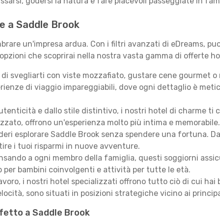
assarsi, godersi la natura e fare piacevoli passeggiate in fami
 te a Saddle Brook
rare un'impresa ardua. Con i filtri avanzati di eDreams, puoi
 opzioni che scoprirai nella nostra vasta gamma di offerte ho
i svegliarti con viste mozzafiato, gustare cene gourmet o ril
ienze di viaggio impareggiabili, dove ogni dettaglio è meti
autenticità e dallo stile distintivo, i nostri hotel di charme
izzato, offrono un'esperienza molto più intima e memorabile.
eri esplorare Saddle Brook senza spendere una fortuna. Da ac
ire i tuoi risparmi in nuove avventure.
sando a ogni membro della famiglia, questi soggiorni assicur
 per bambini coinvolgenti e attività per tutte le età.
lavoro, i nostri hotel specializzati offrono tutto ciò di cui h
locità, sono situati in posizioni strategiche vicino ai principal
rfetto a Saddle Brook