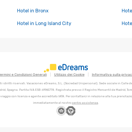
Hotel in Bronx
Hote
Hotel in Long Island City
Hote
ermini e Condizioni Generali
Utilizzo dei Cookie
Informativa sulla priva
 i diritti riservati. Vacaciones eDreams, S.L. (Sociedad Unipersonal). Sede sociale in Calle 
adrid, Spagna. Partita IVA ESB-61965778. Registrata presso il Registro Mercantil de Madrid, Tomo
 viaggio con licenza e agente accreditato IATA. Per contattarci in relazione alla tua prenotazio
immediatamente al nostro
centro assistenza
.