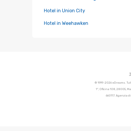
Hotel in Union City
Hotel in Weehawken
T
© 1999-2026 eDreams. Tutti
1º, Oficina 108, 28005, M
660117. Agenzia di