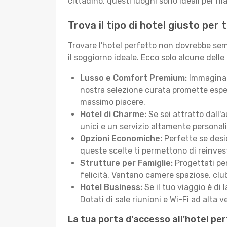
cittadino, questi luoghi sono ideali per ril
Trova il tipo di hotel giusto per
Trovare l'hotel perfetto non dovrebbe semb
il soggiorno ideale. Ecco solo alcune delle
Lusso e Comfort Premium:
Immagina d
nostra selezione curata promette esper
massimo piacere.
Hotel di Charme:
Se sei attratto dall'
unici e un servizio altamente personal
Opzioni Economiche:
Perfette se desid
queste scelte ti permettono di reinvest
Strutture per Famiglie:
Progettati pen
felicità. Vantano camere spaziose, club
Hotel Business:
Se il tuo viaggio è di 
Dotati di sale riunioni e Wi-Fi ad alta ve
La tua porta d'accesso all'hotel pe