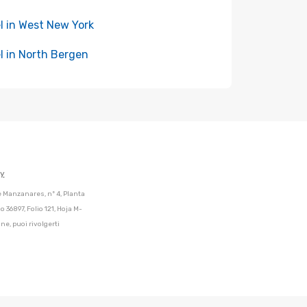
l in West New York
l in North Bergen
cy
de Manzanares, nº 4, Planta
 36897, Folio 121, Hoja M-
ne, puoi rivolgerti