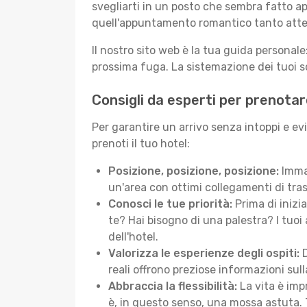
svegliarti in un posto che sembra fatto ap
quell'appuntamento romantico tanto atte
Il nostro sito web è la tua guida persona
prossima fuga. La sistemazione dei tuoi so
Consigli da esperti per prenotar
Per garantire un arrivo senza intoppi e ev
prenoti il tuo hotel:
Posizione, posizione, posizione:
Immag
un'area con ottimi collegamenti di tras
Conosci le tue priorità:
Prima di inizi
te? Hai bisogno di una palestra? I tuoi 
dell'hotel.
Valorizza le esperienze degli ospiti:
D
reali offrono preziose informazioni sulla 
Abbraccia la flessibilità:
La vita è imp
è, in questo senso, una mossa astuta. 