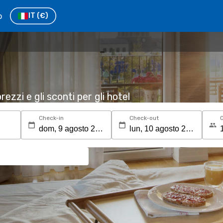
o
IT
(€)
rezzi e gli sconti per gli hotel
Check-in
Check-out
O