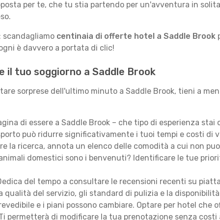
posta per te, che tu stia partendo per un'avventura in solit
so.
le: scandagliamo
centinaia di offerte hotel a Saddle Brook
p
gni è davvero a portata di clic!
e il tuo soggiorno a Saddle Brook
itare sorprese dell'ultimo minuto a Saddle Brook, tieni a me
ina di essere a Saddle Brook – che tipo di esperienza stai
porto può ridurre significativamente i tuoi tempi e costi di v
are la ricerca, annota un elenco delle comodità a cui non puo
animali domestici sono i benvenuti? Identificare le tue priori
edica del tempo a consultare le recensioni recenti su piatt
qualità del servizio, gli standard di pulizia e la disponibilità
revedibile e i piani possono cambiare. Optare per hotel che of
Ti permetterà di modificare la tua prenotazione senza costi