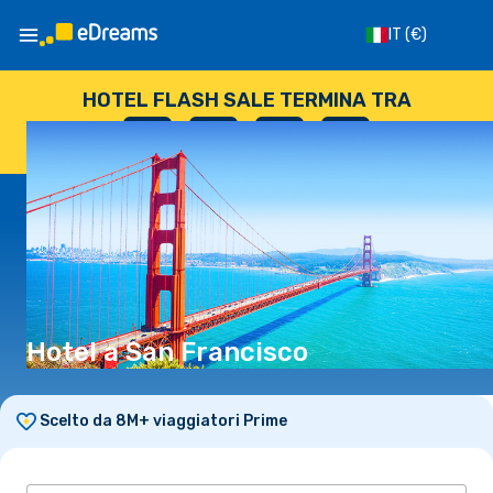
IT
(€)
HOTEL FLASH SALE TERMINA TRA
--
:
--
:
--
:
--
GIORNI
ORE
MINUTI
SECONDI
Hotel a San Francisco
Scelto da 8M+ viaggiatori Prime