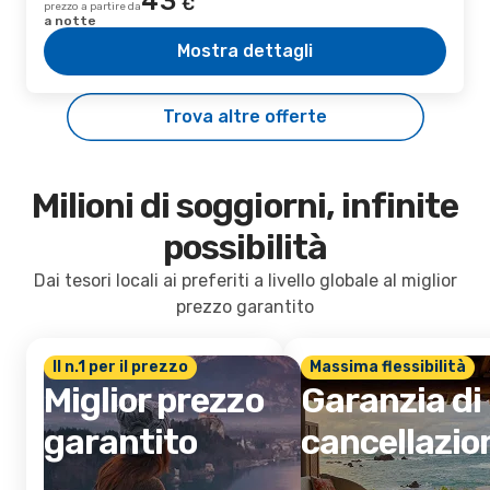
43
€
prezzo a partire da
a notte
Mostra dettagli
Trova altre offerte
Milioni di soggiorni, infinite
possibilità
Dai tesori locali ai preferiti a livello globale al miglior
prezzo garantito
Il n.1 per il prezzo
Massima flessibilità
Miglior prezzo
Garanzia di
garantito
cancellazio