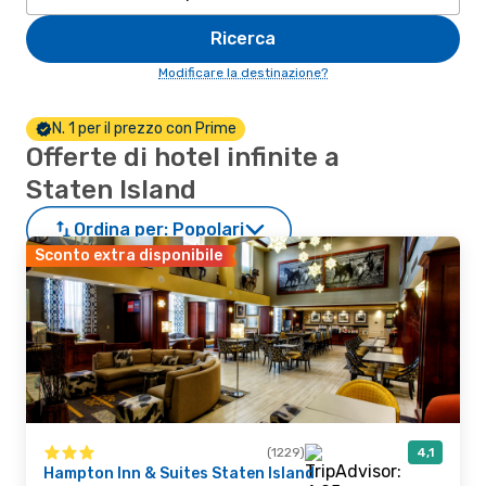
Ricerca
Modificare la destinazione?
N. 1 per il prezzo con Prime
Offerte di hotel infinite a
Staten Island
Ordina per:
Popolari
Sconto extra disponibile
(1229)
4,1
Hampton Inn & Suites Staten Island