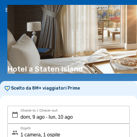
IT
(€)
Hotel a Staten Island
Scelto da 8M+ viaggiatori Prime
Check-in / Check-out
Ospiti