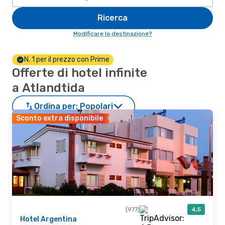
Ricerca
Modificare la destinazione?
N. 1 per il prezzo con Prime
Offerte di hotel infinite
a Atlandtida
Ordina per:
Popolari
Sconto extra disponibile
(977)
4,5
Hotel Argentina