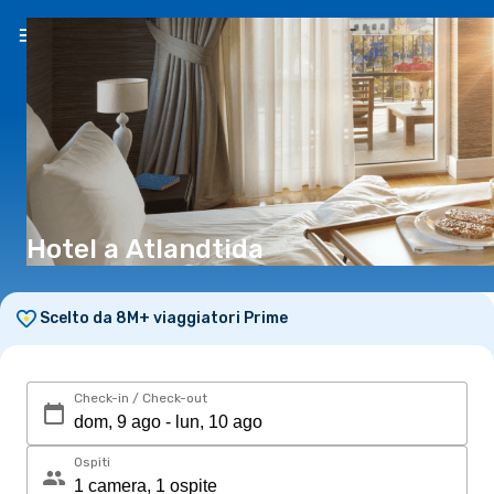
IT
(€)
Hotel a Atlandtida
Scelto da 8M+ viaggiatori Prime
Check-in / Check-out
Ospiti