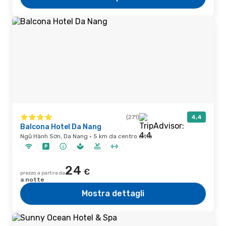
(271)
4,4
Balcona Hotel Da Nang
Ngũ Hành Sơn, Da Nang · 5 km da centro città
24
€
prezzo a partire da
a notte
Mostra dettagli