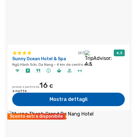
(87)
4,3
Sunny Ocean Hotel & Spa
Ngũ Hành Sơn, Da Nang · 4 km da centro città
16
€
prezzo a partire da
a notte
Mostra dettagli
Sconto extra disponibile