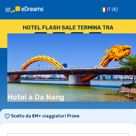
IT
(€)
HOTEL FLASH SALE TERMINA TRA
--
:
--
:
--
:
--
GIORNI
ORE
MINUTI
SECONDI
Hotel a Da Nang
Scelto da 8M+ viaggiatori Prime