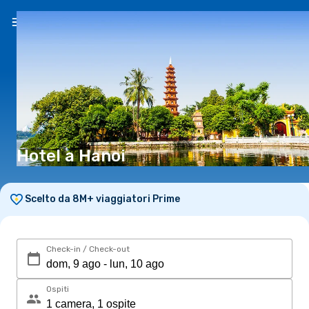
IT
(€)
Hotel a Hanoi
Scelto da 8M+ viaggiatori Prime
Check-in / Check-out
Ospiti