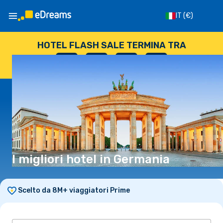
IT
(€)
HOTEL FLASH SALE TERMINA TRA
--
:
--
:
--
:
--
GIORNI
ORE
MINUTI
SECONDI
I migliori hotel in Germania
Scelto da 8M+ viaggiatori Prime