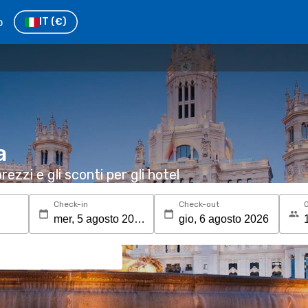
o
IT
(€)
a
rezzi e gli sconti per gli hotel
Check-in
Check-out
O