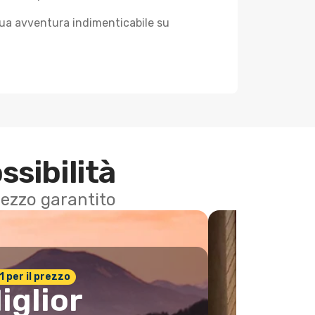
 tua avventura indimenticabile su
ssibilità
 prezzo garantito
n.1 per il prezzo
iglior