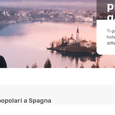
p
g
Ti g
hote
diff
 popolari a Spagna