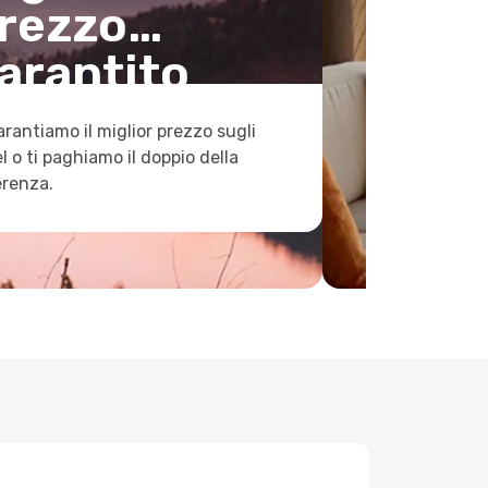
rezzo
arantito
arantiamo il miglior prezzo sugli
l o ti paghiamo il doppio della
erenza.