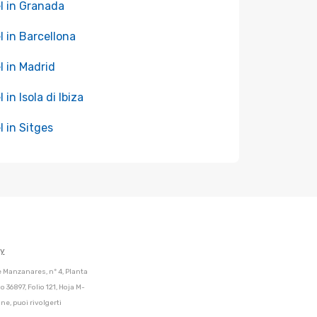
l in Granada
l in Barcellona
l in Madrid
 in Isola di Ibiza
l in Sitges
cy
de Manzanares, nº 4, Planta
 36897, Folio 121, Hoja M-
ne, puoi rivolgerti