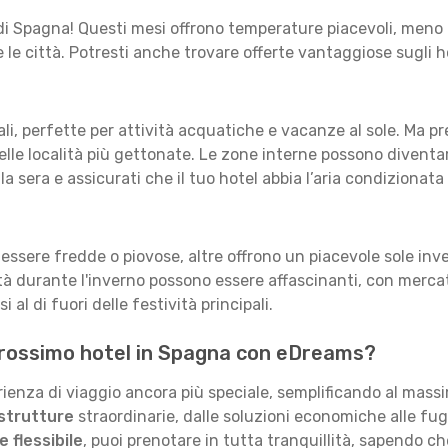
 di Spagna! Questi mesi offrono temperature piacevoli, meno fo
re le città. Potresti anche trovare offerte vantaggiose sugli h
viali, perfette per attività acquatiche e vacanze al sole. Ma 
elle località più gettonate. Le zone interne possono diventare
lla sera e assicurati che il tuo hotel abbia l’aria condiziona
sere fredde o piovose, altre offrono un piacevole sole inve
ttà durante l'inverno possono essere affascinanti, con mercati
al di fuori delle festività principali.
 prossimo hotel in Spagna con eDreams?
enza di viaggio ancora più speciale, semplificando al massi
 strutture
straordinarie, dalle soluzioni economiche alle fug
 flessibile
, puoi prenotare in tutta tranquillità, sapendo che