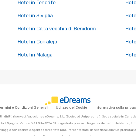
Hotel in Tenerife
Hote
Hotel in Siviglia
Hote
Hotel in Città vecchia di Benidorm
Hote
Hotel in Corralejo
Hotel
Hotel in Malaga
Hote
ermini e Condizioni Generali
Utilizzo dei Cookie
Informativa sulla priva
 i diritti riservati. Vacaciones eDreams, S.L. (Sociedad Unipersonal). Sede sociale in Calle 
adrid, Spagna. Partita IVA ESB-61965778. Registrata presso il Registro Mercantil de Madrid, Tomo
 viaggio con licenza e agente accreditato IATA. Per contattarci in relazione alla tua prenotazio