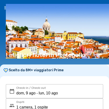
IT
(€)
I migliori hotel in Portogallo
Scelto da 8M+ viaggiatori Prime
Check-in / Check-out
Ospiti