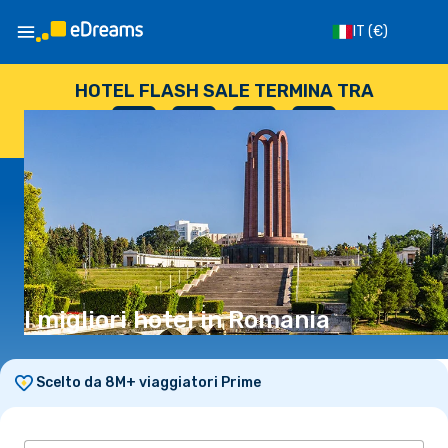
IT
(€)
HOTEL FLASH SALE TERMINA TRA
--
:
--
:
--
:
--
GIORNI
ORE
MINUTI
SECONDI
I migliori hotel in Romania
Scelto da 8M+ viaggiatori Prime