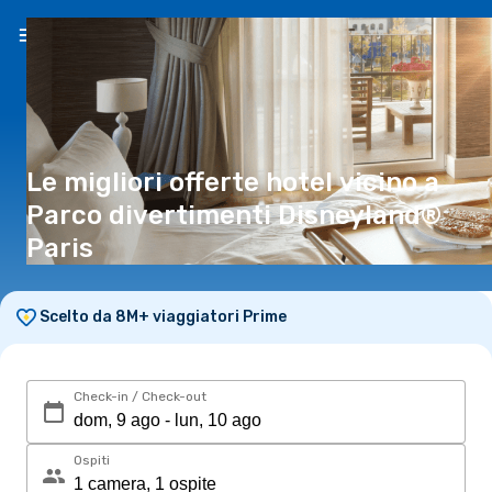
IT
(€)
Le migliori offerte hotel vicino a
Parco divertimenti Disneyland®
Paris
Scelto da 8M+ viaggiatori Prime
Check-in / Check-out
Ospiti