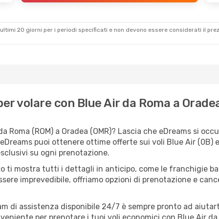
ultimi 20 giorni per i periodi specificati e non devono essere considerati il ​​pre
er volare con Blue Air da Roma a Orade
 da Roma (ROM) a Oradea (OMR)? Lascia che eDreams si occupi
 eDreams puoi ottenere ottime offerte sui voli Blue Air (0B)
esclusivi su ogni prenotazione.
o ti mostra tutti i dettagli in anticipo, come le franchigie b
ssere imprevedibile, offriamo opzioni di prenotazione e cancel
eam di assistenza disponibile 24/7 è sempre pronto ad aiutart
eniente per prenotare i tuoi voli economici con Blue Air da