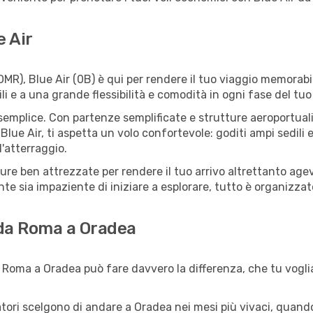
e Air
), Blue Air (0B) è qui per rendere il tuo viaggio memorabil
li e a una grande flessibilità e comodità in ogni fase del tuo
mplice. Con partenze semplificate e strutture aeroportuali fa
Blue Air, ti aspetta un volo confortevole: goditi ampi sedili 
l'atterraggio.
tture ben attrezzate per rendere il tuo arrivo altrettanto a
te sia impaziente di iniziare a esplorare, tutto è organizzato
 da Roma a Oradea
 Roma a Oradea può fare davvero la differenza, che tu voglia
iatori scelgono di andare a Oradea nei mesi più vivaci, quando