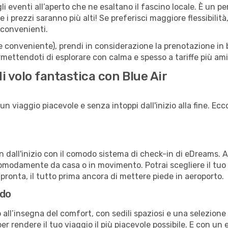
 agli eventi all’aperto che ne esaltano il fascino locale. È un 
 i prezzi saranno più alti! Se preferisci maggiore flessibilit
 convenienti.
(e conveniente), prendi in considerazione la prenotazione in b
mettendoti di esplorare con calma e spesso a tariffe più ami
i volo fantastica con Blue Air
n viaggio piacevole e senza intoppi dall'inizio alla fine. Ecco
in dall'inizio con il comodo sistema di check-in di eDreams. 
omodamente da casa o in movimento. Potrai scegliere il tuo p
 pronta, il tutto prima ancora di mettere piede in aeroporto.
rdo
all’insegna del comfort, con sedili spaziosi e una selezione d
r rendere il tuo viaggio il più piacevole possibile. E con un 