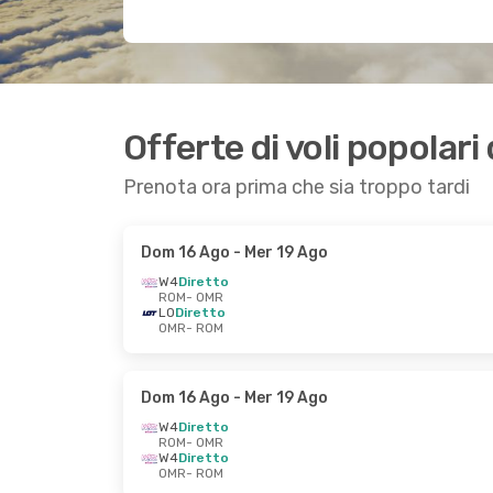
Offerte di voli popolar
Prenota ora prima che sia troppo tardi
Dom 16 Ago
- Mer 19 Ago
W4
Diretto
ROM
- OMR
LO
Diretto
OMR
- ROM
Dom 16 Ago
- Mer 19 Ago
W4
Diretto
ROM
- OMR
W4
Diretto
OMR
- ROM