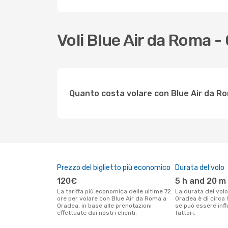
Voli Blue Air da Roma 
Quanto costa volare con Blue Air da R
Prezzo del biglietto più economico
Durata del volo
120€
5 h and 20 m
La tariffa più economica delle ultime 72
La durata del volo Blue Air tra Roma e
ore per volare con Blue Air da Roma a
Oradea è di circa
Oradea, in base alle prenotazioni
se può essere infl
effettuate dai nostri clienti.
fattori.