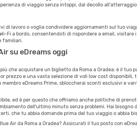
sperienza di viaggio senza intoppi, dal decollo all'atterraggio
 di lavoro o voglia condividere aggiornamenti sul tuo viaggi
o Wi-Fi a bordo, consentendoti di rispondere a email, visitare i 
familiari.
 Air su eDreams oggi
più che acquistare un biglietto da Roma a Oradea: è il tuo p
or prezzo e una vasta selezione di voli low cost disponibili, 
 un membro eDreams Prime, sbloccherai sconti esclusivi e v
ile, ed è per questo che offriamo anche politiche di prenota
cambiamento dell'ultimo minuto senza problemi. Hai bisogno di
terti, che tu abbia domande prima del tuo viaggio o abbia bi
lo Blue Air da Roma a Oradea? Assicurati il tuo posto con eDr