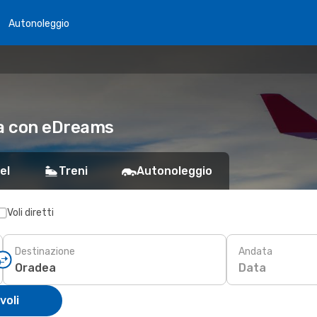
Autonoleggio
ea con eDreams
el
Treni
Autonoleggio
Voli diretti
Destinazione
Andata
Data
voli