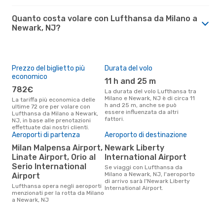
Quanto costa volare con Lufthansa da Milano a
Newark, NJ?
Prezzo del biglietto più
Durata del volo
economico
11 h and 25 m
782€
La durata del volo Lufthansa tra
Milano e Newark, NJ è di circa 11
La tariffa più economica delle
h and 25 m, anche se può
ultime 72 ore per volare con
essere influenzata da altri
Lufthansa da Milano a Newark,
fattori.
NJ, in base alle prenotazioni
effettuate dai nostri clienti.
Aeroporti di partenza
Aeroporto di destinazione
Milan Malpensa Airport,
Newark Liberty
Linate Airport, Orio al
International Airport
Serio International
Se viaggi con Lufthansa da
Milano a Newark, NJ, l'aeroporto
Airport
di arrivo sarà l'Newark Liberty
Lufthansa opera negli aeroporti
International Airport.
menzionati per la rotta da Milano
a Newark, NJ