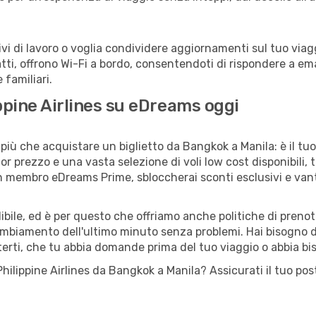
 di lavoro o voglia condividere aggiornamenti sul tuo viaggi
fatti, offrono Wi-Fi a bordo, consentendoti di rispondere a email
familiari.
ippine Airlines su eDreams oggi
più che acquistare un biglietto da Bangkok a Manila: è il tu
or prezzo e una vasta selezione di voli low cost disponibili, 
 un membro eDreams Prime, sbloccherai sconti esclusivi e v
ile, ed è per questo che offriamo anche politiche di prenota
cambiamento dell'ultimo minuto senza problemi. Hai bisogno di
terti, che tu abbia domande prima del tuo viaggio o abbia bi
o Philippine Airlines da Bangkok a Manila? Assicurati il tuo 