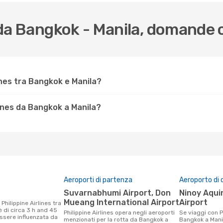
es da Bangkok - Manila, domande
ines tra Bangkok e Manila?
lines da Bangkok a Manila?
Aeroporti di partenza
Aeroporto di 
Suvarnabhumi Airport, Don
Ninoy Aquino International
Mueang International Airport
Airport
 di circa 3 h and 45
Philippine Airlines opera negli aeroporti
Se viaggi con Philippine Airlines da
ssere influenzata da
menzionati per la rotta da Bangkok a
Bangkok a Manil