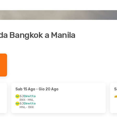
i da Bangkok a Manila
Sab 15 Ago
- Gio 20 Ago
S
5J
Diretto
BKK
- MNL
5J
Diretto
MNL
- BKK