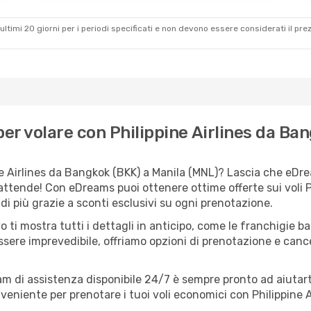
ultimi 20 giorni per i periodi specificati e non devono essere considerati il ​​pre
r volare con Philippine Airlines da Ba
e Airlines da Bangkok (BKK) a Manila (MNL)? Lascia che eDrea
attende! Con eDreams puoi ottenere ottime offerte sui voli P
i più grazie a sconti esclusivi su ogni prenotazione.
o ti mostra tutti i dettagli in anticipo, come le franchigie b
ssere imprevedibile, offriamo opzioni di prenotazione e cancel
eam di assistenza disponibile 24/7 è sempre pronto ad aiutart
niente per prenotare i tuoi voli economici con Philippine Ai