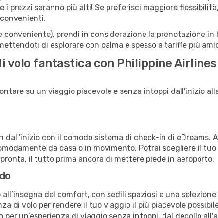
 i prezzi saranno più alti! Se preferisci maggiore flessibilit
 convenienti.
(e conveniente), prendi in considerazione la prenotazione in b
mettendoti di esplorare con calma e spesso a tariffe più amic
i volo fantastica con Philippine Airlines
ontare su un viaggio piacevole e senza intoppi dall'inizio alla
in dall'inizio con il comodo sistema di check-in di eDreams. 
omodamente da casa o in movimento. Potrai scegliere il tuo p
 pronta, il tutto prima ancora di mettere piede in aeroporto.
rdo
all’insegna del comfort, con sedili spaziosi e una selezione di
a di volo per rendere il tuo viaggio il più piacevole possibi
no per un’esperienza di viaggio senza intoppi, dal decollo all'