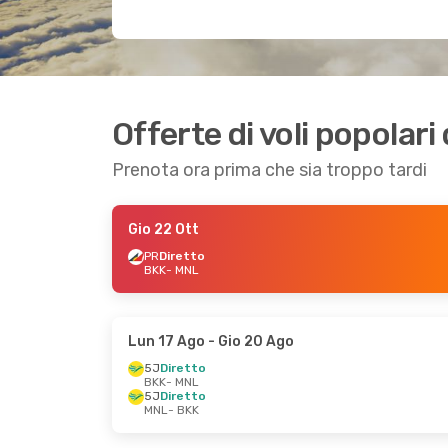
Offerte di voli popolar
Prenota ora prima che sia troppo tardi
Gio 22 Ott
PR
Diretto
BKK
- MNL
Lun 17 Ago
- Gio 20 Ago
5J
Diretto
BKK
- MNL
5J
Diretto
MNL
- BKK