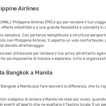
ippine Airlines
NL), Philippine Airlines (PR) è qui per rendere il tuo viaggi
ferte imbattibili e a una grande flessibilità e comodità in 
 semplice. Con partenze semplificate e strutture aeroportuali
do con Philippine Airlines, ti aspetta un volo confortevole: g
l decollo all'atterraggio.
tture ben attrezzate per rendere il tuo arrivo altrettanto ag
te sia impaziente di iniziare a esplorare, tutto è organizzato
 da Bangkok a Manila
Bangkok a Manila può fare davvero la differenza, che tu vogl
iatori scelgono di andare a Manila nei mesi più vivaci, quando
 agli eventi all’aperto che ne esaltano il fascino locale. È un 