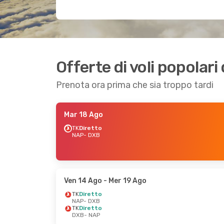
Offerte di voli popolari
Prenota ora prima che sia troppo tardi
Mar 18 Ago
TK
Diretto
NAP
- DXB
Ven 14 Ago
- Mer 19 Ago
TK
Diretto
NAP
- DXB
TK
Diretto
DXB
- NAP