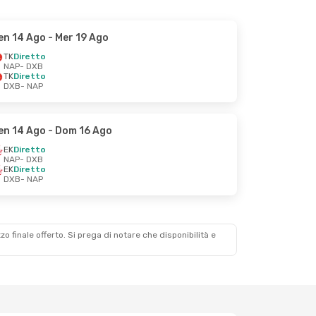
en 14 Ago
- Mer 19 Ago
TK
Diretto
NAP
- DXB
TK
Diretto
DXB
- NAP
en 14 Ago
- Dom 16 Ago
EK
Diretto
NAP
- DXB
EK
Diretto
DXB
- NAP
zzo finale offerto. Si prega di notare che disponibilità e