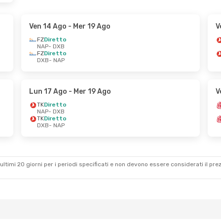
Ven 14 Ago
- Mer 19 Ago
V
FZ
Diretto
NAP
- DXB
FZ
Diretto
DXB
- NAP
Lun 17 Ago
- Mer 19 Ago
V
TK
Diretto
NAP
- DXB
TK
Diretto
DXB
- NAP
ultimi 20 giorni per i periodi specificati e non devono essere considerati il ​​pre