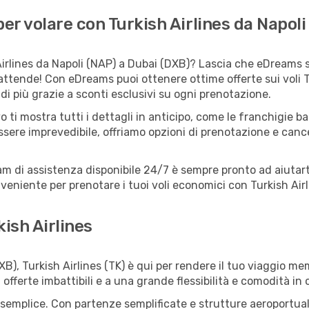
r volare con Turkish Airlines da Napoli
irlines da Napoli (NAP) a Dubai (DXB)? Lascia che eDreams si
attende! Con eDreams puoi ottenere ottime offerte sui voli T
i più grazie a sconti esclusivi su ogni prenotazione.
o ti mostra tutti i dettagli in anticipo, come le franchigie b
ssere imprevedibile, offriamo opzioni di prenotazione e cancel
eam di assistenza disponibile 24/7 è sempre pronto ad aiutart
eniente per prenotare i tuoi voli economici con Turkish Airl
kish Airlines
), Turkish Airlines (TK) è qui per rendere il tuo viaggio mem
ferte imbattibili e a una grande flessibilità e comodità in 
semplice. Con partenze semplificate e strutture aeroportuali f