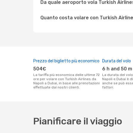
Da quale aeroporto vola Turkish Airline
Quanto costa volare con Turkish Airline
Prezzo del biglietto più economico
Durata del volo
504€
6 h and 50 m
La tariffa più economica delle ultime 72
La durata del volo Turkish Airlines tra
ore per volare con Turkish Airlines da
Napoli e Dubai è d
Napoli a Dubai, in base alle prenotazioni
anche se può esser
effettuate dai nostri clienti.
fattori.
Pianificare il viaggio