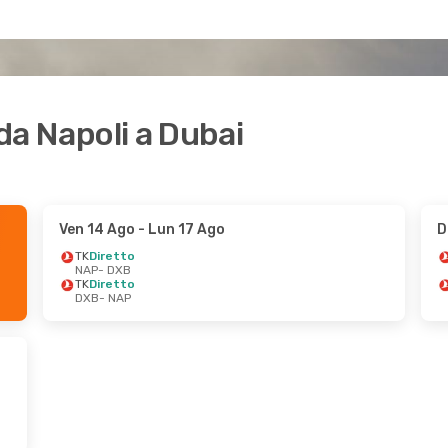
 da Napoli a Dubai
Ven 14 Ago
- Lun 17 Ago
D
TK
Diretto
NAP
- DXB
TK
Diretto
DXB
- NAP