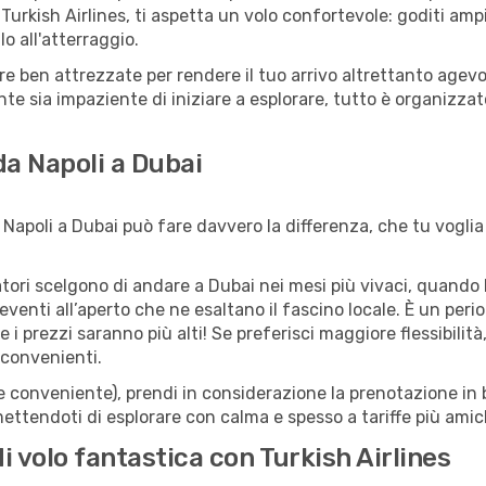
Turkish Airlines, ti aspetta un volo confortevole: goditi ampi
o all'atterraggio.
ture ben attrezzate per rendere il tuo arrivo altrettanto age
te sia impaziente di iniziare a esplorare, tutto è organizzato
da Napoli a Dubai
Napoli a Dubai può fare davvero la differenza, che tu voglia 
iatori scelgono di andare a Dubai nei mesi più vivaci, quando l
li eventi all’aperto che ne esaltano il fascino locale. È un pe
 i prezzi saranno più alti! Se preferisci maggiore flessibilit
 convenienti.
(e conveniente), prendi in considerazione la prenotazione in b
ettendoti di esplorare con calma e spesso a tariffe più amic
i volo fantastica con Turkish Airlines