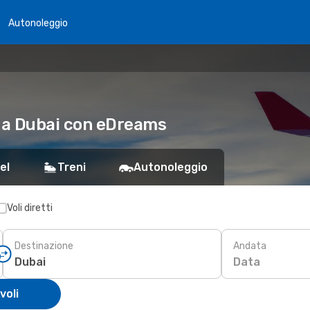
Autonoleggio
li a Dubai con eDreams
el
Treni
Autonoleggio
Voli diretti
Destinazione
Andata
Data
voli