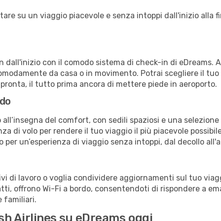
are su un viaggio piacevole e senza intoppi dall'inizio alla fi
in dall'inizio con il comodo sistema di check-in di eDreams. 
omodamente da casa o in movimento. Potrai scegliere il tuo p
 pronta, il tutto prima ancora di mettere piede in aeroporto.
rdo
all’insegna del comfort, con sedili spaziosi e una selezione d
a di volo per rendere il tuo viaggio il più piacevole possibi
no per un’esperienza di viaggio senza intoppi, dal decollo all'
 di lavoro o voglia condividere aggiornamenti sul tuo viaggi
fatti, offrono Wi-Fi a bordo, consentendoti di rispondere a email
familiari.
ish Airlines su eDreams oggi