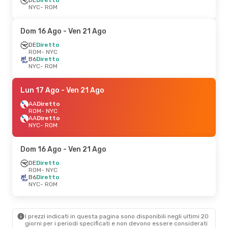
NYC
- ROM
Dom 16 Ago
- Ven 21 Ago
DE
Diretto
ROM
- NYC
B6
Diretto
NYC
- ROM
Lun 17 Ago
- Ven 21 Ago
AA
Diretto
ROM
- NYC
AA
Diretto
NYC
- ROM
Dom 16 Ago
- Ven 21 Ago
DE
Diretto
ROM
- NYC
B6
Diretto
NYC
- ROM
I prezzi indicati in questa pagina sono disponibili negli ultimi 20
giorni per i periodi specificati e non devono essere considerati