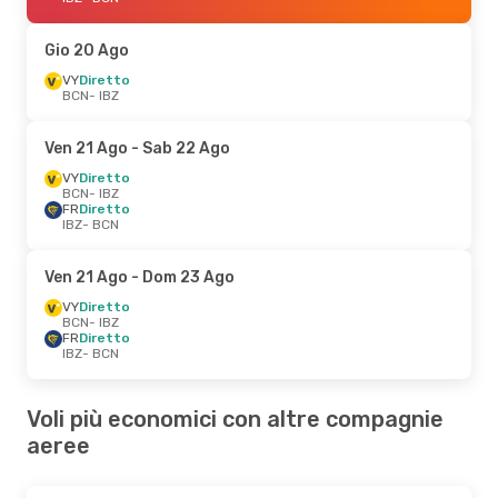
Gio 20 Ago
VY
Diretto
BCN
- IBZ
Ven 21 Ago
- Sab 22 Ago
VY
Diretto
BCN
- IBZ
FR
Diretto
IBZ
- BCN
Ven 21 Ago
- Dom 23 Ago
VY
Diretto
BCN
- IBZ
FR
Diretto
IBZ
- BCN
Voli più economici con altre compagnie
aeree