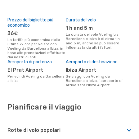
Prezzo del biglietto più
Durata del volo
economico
1 h and 5 m
36€
La durata del volo Vueling tra
Barcellona e Ibiza è di circa 1 h
La tariffa più economica delle
and 5 m, anche se può essere
ultime 72 ore per volare con
influenzata da altri fattori.
Vueling da Barcellona a Ibiza, in
base alle prenotazioni effettuate
dai nostri clienti.
Aeroporto di partenza
Aeroporto di destinazione
El Prat Airport
Ibiza Airport
Per voli di Vueling da Barcellona
Se viaggi con Vueling da
a Ibiza
Barcellona a Ibiza, l'aeroporto di
arrivo sarà l'Ibiza Airport.
Pianificare il viaggio
Rotte di volo popolari