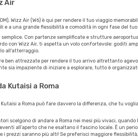
z Air
M), Wizz Air (W6) è qui per rendere il tuo viaggio memorabil
li e a una grande flessibilità e comodità in ogni fase del tuo
 semplice. Con partenze semplificate e strutture aeroportuali 
rdo con Wizz Air, ti aspetta un volo confortevole: goditi ampi
o all'atterraggio.
ure ben attrezzate per rendere il tuo arrivo altrettanto age
te sia impaziente di iniziare a esplorare, tutto è organizzato
 da Kutaisi a Roma
Kutaisi a Roma può fare davvero la differenza, che tu voglia 
iatori scelgono di andare a Roma nei mesi più vivaci, quando l
li eventi all’aperto che ne esaltano il fascino locale. È un pe
 i prezzi saranno più alti! Se preferisci maggiore flessibilit