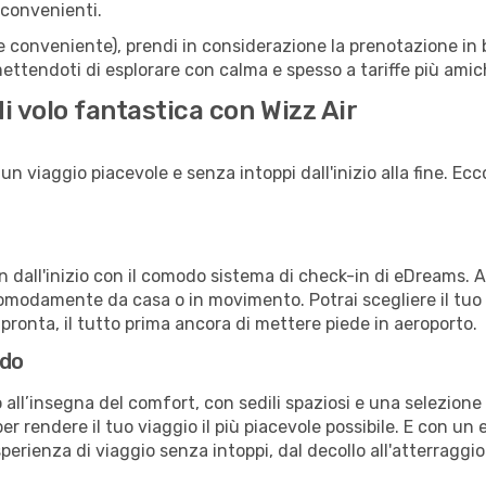
 convenienti.
(e conveniente), prendi in considerazione la prenotazione in b
ttendoti di esplorare con calma e spesso a tariffe più amic
i volo fantastica con Wizz Air
n viaggio piacevole e senza intoppi dall'inizio alla fine. Ecco
in dall'inizio con il comodo sistema di check-in di eDreams. 
omodamente da casa o in movimento. Potrai scegliere il tuo p
 pronta, il tutto prima ancora di mettere piede in aeroporto.
rdo
all’insegna del comfort, con sedili spaziosi e una selezione 
r rendere il tuo viaggio il più piacevole possibile. E con un 
sperienza di viaggio senza intoppi, dal decollo all'atterraggio