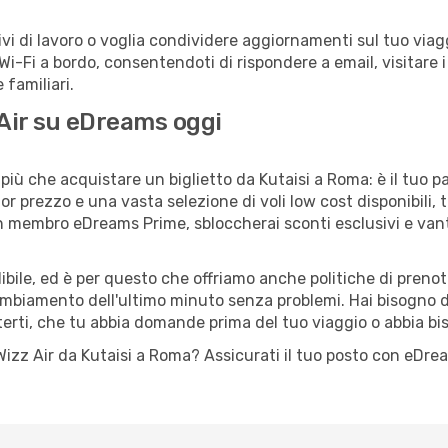
 di lavoro o voglia condividere aggiornamenti sul tuo viaggi
o Wi-Fi a bordo, consentendoti di rispondere a email, visitare i 
familiari.
 Air su eDreams oggi
più che acquistare un biglietto da Kutaisi a Roma: è il tuo p
or prezzo e una vasta selezione di voli low cost disponibili, 
 un membro eDreams Prime, sbloccherai sconti esclusivi e v
ile, ed è per questo che offriamo anche politiche di prenota
cambiamento dell'ultimo minuto senza problemi. Hai bisogno di
terti, che tu abbia domande prima del tuo viaggio o abbia bi
o Wizz Air da Kutaisi a Roma? Assicurati il tuo posto con eDr