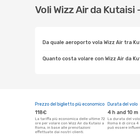
Voli Wizz Air da Kutai
Da quale aeroporto vola Wizz Air tra K
Quanto costa volare con Wizz Air da Ku
Prezzo del biglietto più economico
Durata del volo
118€
4 h and 10 m
La tariffa più economica delle ultime 72
La durata del volo Wizz Air tra Kutaisi e
ore per volare con Wizz Air da Kutaisi a
Roma è di circa 4
Roma, in base alle prenotazioni
può essere influenz
effettuate dai nostri clienti.