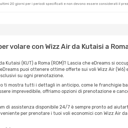
ultimi 20 giorni per i periodi specificati e non devono essere considerati il ​​pre
er volare con Wizz Air da Kutaisi a Rom
 da Kutaisi (KUT) a Roma (ROM)? Lascia che eDreams si occupi
 eDreams puoi ottenere ottime offerte sui voli Wizz Air (W6)
esclusivi su ogni prenotazione.
o ti mostra tutti i dettagli in anticipo, come le franchigie b
ssere imprevedibile, offriamo opzioni di prenotazione e cancel
eam di assistenza disponibile 24/7 è sempre pronto ad aiutart
eniente per prenotare i tuoi voli economici con Wizz Air da 