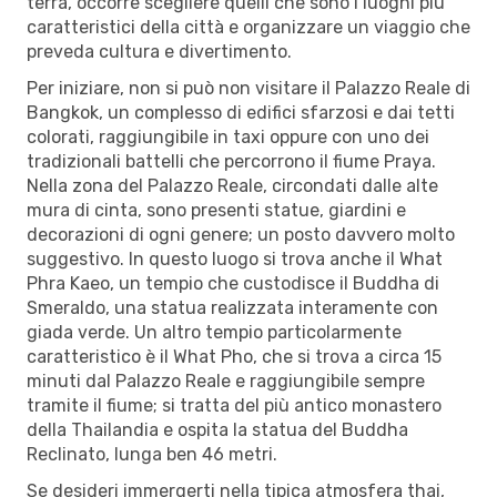
terra, occorre scegliere quelli che sono i luoghi più
caratteristici della città e organizzare un viaggio che
preveda cultura e divertimento.
Per iniziare, non si può non visitare il Palazzo Reale di
Bangkok, un complesso di edifici sfarzosi e dai tetti
colorati, raggiungibile in taxi oppure con uno dei
tradizionali battelli che percorrono il fiume Praya.
Nella zona del Palazzo Reale, circondati dalle alte
mura di cinta, sono presenti statue, giardini e
decorazioni di ogni genere; un posto davvero molto
suggestivo. In questo luogo si trova anche il What
Phra Kaeo, un tempio che custodisce il Buddha di
Smeraldo, una statua realizzata interamente con
giada verde. Un altro tempio particolarmente
caratteristico è il What Pho, che si trova a circa 15
minuti dal Palazzo Reale e raggiungibile sempre
tramite il fiume; si tratta del più antico monastero
della Thailandia e ospita la statua del Buddha
Reclinato, lunga ben 46 metri.
Se desideri immergerti nella tipica atmosfera thai,