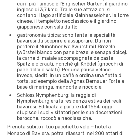
cui il più famoso è l'Englischer Garten, il giardino
inglese di 3,7 kmq. Tra le sue attrazioni si
contano il lago artificiale Kleinhesseloher, la torre
cinese, il tempietto neoclassico e il giardino
giapponese con sala da tè;
gastronomia tipica: sono tante le specialità
bavaresi da scoprire e assaporare. Da non
perdere il Münchner Weißwurst mit Brezeln
(würstel bianco con pane brezel e senape dolce),
la carne di maiale accompagnata da pasta
Spätzle o crauti, nonché gli Knödel (gnocchi di
pane dolci o salati). Per una pausa veloce,
invece, siediti in un caffè e ordina una fetta di
torta, ad esempio della Agnes Bernauer Torte a
base di meringa, mandorle e nocciole;
Schloss Nymphenburg: la reggia di
Nymphenburg era la residenza estiva dei reali
bavaresi. Edificata a partire dal 1664, oggi
stupisce i suoi visitatori per le sue decorazioni
barocche, rococò e neoclassiche.
Prenota subito il tuo pacchetto volo + hotel a
Monaco di Baviera: potrai rilassarti nei 200 ettari di