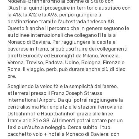
Modena-Brennero fino al confine di Stato con
l'Austria, quindi proseguire in territorio austriaco con
la A13, la A12 e la A93, per poi giungere a
destinazione tramite l'autostrada tedesca A8.
Questo è anche il percorso che in genere seguono le
autolinee internazionali che collegano l'Italia a
Monaco di Baviera. Per raggiungere la capitale
bavarese in treno, si può usufruire dei collegamenti
diretti Eurocity ed Euronight da Milano, Venezia,
Verona, Treviso, Padova, Udine, Bologna, Firenze e
Roma. Il viaggio, però, può durare anche più di dieci
ore.
Scegliendo la velocità e la semplicità dell'aereo,
atterrerai presso il Franz Joseph Strauss
International Airport. Da qui potrai raggiungere la
centralissima Marienplatz e le stazioni ferroviarie
Ostbahnhof e Hauptbahnhof grazie alle linee
tramviarie S1 e S8. Altrimenti potrai optare per un
taxi o un'auto a noleggio. Cerca subito il tuo
pacchetto volo + hotel a Monaco di Baviera: con