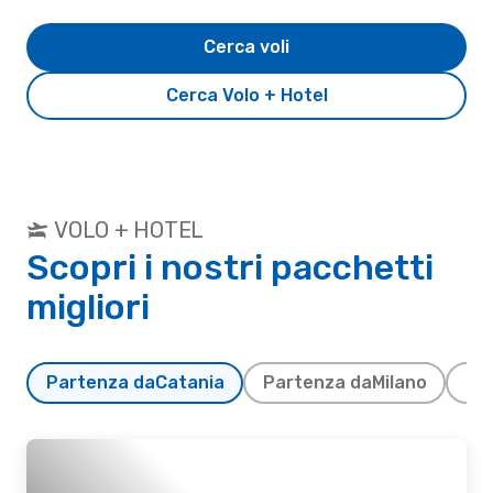
Cerca voli
Cerca Volo + Hotel
VOLO + HOTEL
Scopri i nostri pacchetti
migliori
Partenza da
Catania
Partenza da
Milano
Pa