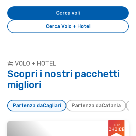
Cerca voli
Cerca Volo + Hotel
VOLO + HOTEL
Scopri i nostri pacchetti
migliori
Partenza da
Cagliari
Partenza da
Catania
P
TOP
CHOICE