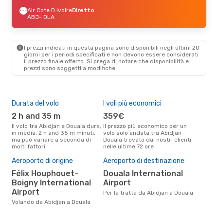
Air Cote D Ivoire
Diretto
ABJ
- DLA
I prezzi indicati in questa pagina sono disponibili negli ultimi 20
giorni per i periodi specificati e non devono essere considerati
il ​​prezzo finale offerto. Si prega di notare che disponibilità e
prezzi sono soggetti a modifiche.
Durata del volo
I voli più economici
Alt
2 h and 35 m
359€
ap
Il volo tra Abidjan e Douala dura,
Il prezzo più economico per un
Secondo i dati della nostra
in media, 2 h and 35 m minuti,
volo solo andata tra Abidjan -
rice
ma può variare a seconda di
Douala trovato dai nostri clienti
punt
molti fattori
nelle ultime 72 ore
Doua
Pre
Aeroporto di origine
Aeroporto di destinazione
53
Félix Houphouet-
Douala International
Il prezzo medio di un volo
Boigny International
Airport
Abi
Airport
Per la tratta da Abidjan a Douala
sola
prez
Volando da Abidjan a Douala